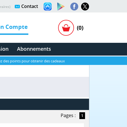
Contact
raires)
n Compte
(0)
sion
Abonnements
z des points pour obtenir des cadeaux
Pages :
1