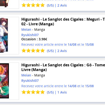
(
5
/
5
) |
2
Avis
Higurashi - Le Sanglot des Cigales : Meguri -
02 - Livre (Manga)
Meian
- Manga
Ryukishi07
Occasion : 3.98€
Recevez votre article entre le
14/08
et le
15/08
(
5
/
5
) |
2
Avis
Higurashi - Le Sanglot des Cigales : Gô - Tome
Livre (Manga)
Meian
- Manga
Ryukishi07
Recevez votre article entre le
14/08
et le
15/08
(
5
/
5
) |
1
Avis