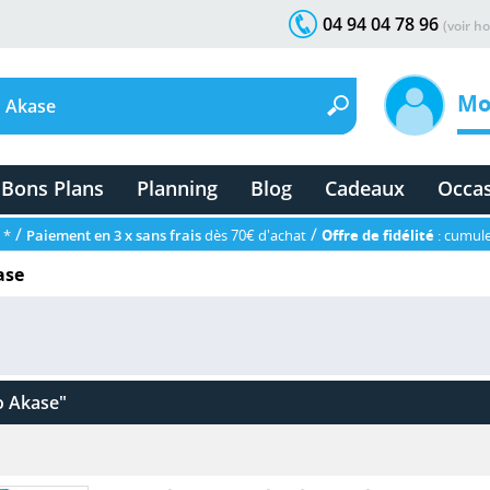
04 94 04 78 96
(voir ho
Mo
Bons Plans
Planning
Blog
Cadeaux
Occa
/
/
 *
Paiement en 3 x sans frais
dès 70€ d'achat
Offre de fidélité
: cumule
ase
 Akase"