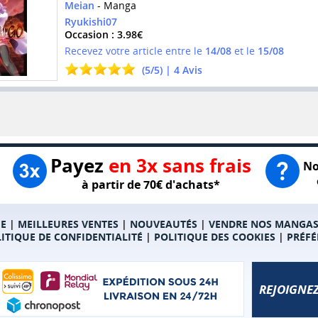
Meian
- Manga
Ryukishi07
Occasion : 3.98€
Recevez votre article entre le
14/08
et le
15/08
(
5
/
5
) |
4
Avis
Payez
en 3x sans frais
No
à partir de 70€ d'achats*
E
|
MEILLEURES VENTES
|
NOUVEAUTÉS
|
VENDRE NOS MANGA
ITIQUE DE CONFIDENTIALITÉ
|
POLITIQUE DES COOKIES
|
PRÉFÉ
REJOIGNEZ