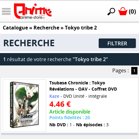
(0)
Catalogue
» Recherche »
Tokyo tribe 2
RECHERCHE
FILTRER
1
résultat de votre recherche
"Tokyo tribe 2"
Pages :
1
Tsubasa Chronicle : Tokyo
Révélations - OAV - Coffret DVD
Kaze
- DVD Unité - intégrale
4.46 €
Article disponible
Points fidelités : 20
Nb DVD :
1 -
Nb épisodes :
3