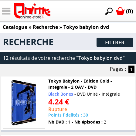
(0)
Catalogue
» Recherche »
Tokyo babylon dvd
RECHERCHE
FILTRER
12
résultats de votre recherche
"Tokyo babylon dvd"
Pages :
1
Tokyo Babylon - Edition Gold -
Intégrale - 2 OAV - DVD
Black Bones
- DVD Unité - intégrale
4.24 €
Rupture
Points fidelités : 30
Nb DVD :
1 -
Nb épisodes :
2