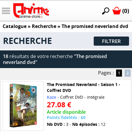
(0)
Catalogue
» Recherche »
The promised neverland dvd
RECHERCHE
FILTRER
18
résultats de votre recherche
"The promised
neverland dvd"
Pages :
1
2
The Promised Neverland - Saison 1 -
Coffret DVD
Kaze
- Coffret DVD - intégrale
27.08 €
Article disponible
Points fidelités : 60
Nb DVD :
3 -
Nb épisodes :
12