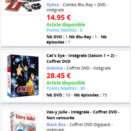
Dybex
- Combo Blu-Ray + DVD -
intégrale
14.95 €
Article disponible
Points fidelités : 0
Nb DVD :
1
Nb Blu-Ray :
1 -
Nb
épisodes :
1
Cat's Eye - Intégrale (Saison 1 + 2) -
Coffret DVD
@Anime
- Coffret DVD - intégrale
28.45 €
Article disponible
Points fidelités : 30
Nb DVD :
10 -
Nb épisodes :
73
Vas-y Julie - Intégrale - Coffret DVD -
Non censurée
Black Box
- Coffret DVD Digipack -
intégrale