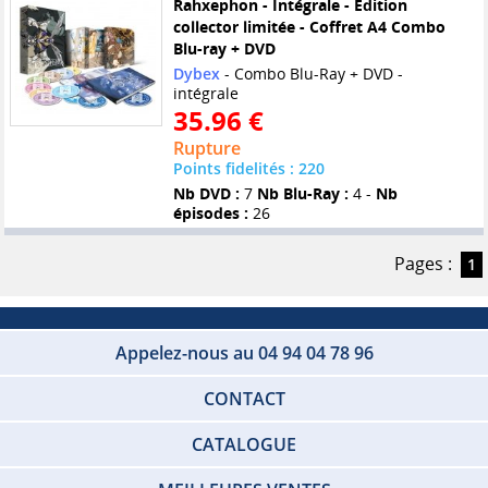
Rahxephon - Intégrale - Edition
collector limitée - Coffret A4 Combo
Blu-ray + DVD
Dybex
- Combo Blu-Ray + DVD -
intégrale
35.96 €
Rupture
Points fidelités : 220
Nb DVD :
7
Nb Blu-Ray :
4 -
Nb
épisodes :
26
Pages :
1
Appelez-nous au 04 94 04 78 96
CONTACT
CATALOGUE