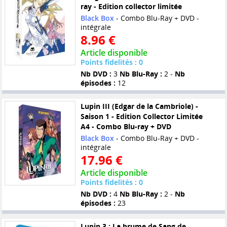
ray - Edition collector limitée
Black Box
- Combo Blu-Ray + DVD -
intégrale
8.96 €
Article disponible
Points fidelités : 0
Nb DVD :
3
Nb Blu-Ray :
2 -
Nb
épisodes :
12
Lupin III (Edgar de la Cambriole) -
Saison 1 - Edition Collector Limitée
A4 - Combo Blu-ray + DVD
Black Box
- Combo Blu-Ray + DVD -
intégrale
17.96 €
Article disponible
Points fidelités : 0
Nb DVD :
4
Nb Blu-Ray :
2 -
Nb
épisodes :
23
Lupin 3 : La brume de Sang de