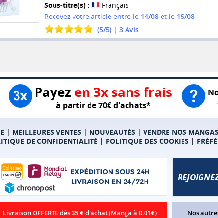
Sous-titre(s) :
Français
Recevez votre article entre le
14/08
et le
15/08
(
5
/
5
) |
3
Avis
Payez
en 3x sans frais
No
à partir de 70€ d'achats*
E
|
MEILLEURES VENTES
|
NOUVEAUTÉS
|
VENDRE NOS MANGA
ITIQUE DE CONFIDENTIALITÉ
|
POLITIQUE DES COOKIES
|
PRÉFÉ
REJOIGNEZ
Livraison OFFERTE dès 35 € d'achat (Manga à 0.01€)
Nos autres