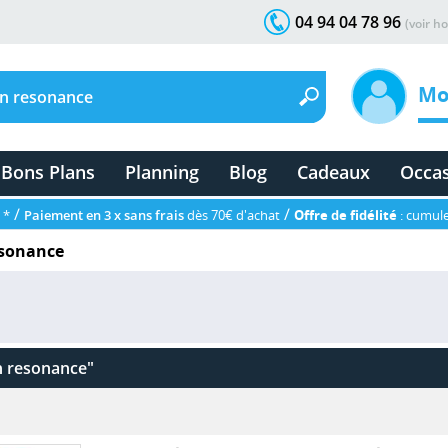
04 94 04 78 96
(voir ho
Mo
Bons Plans
Planning
Blog
Cadeaux
Occa
/
/
 *
Paiement en 3 x sans frais
dès 70€ d'achat
Offre de fidélité
: cumule
esonance
n resonance"