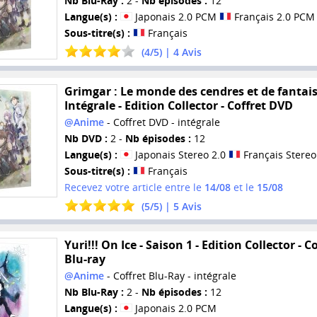
Nb Blu-Ray :
2 -
Nb épisodes :
12
Langue(s) :
Japonais 2.0 PCM
Français 2.0 PCM
Sous-titre(s) :
Français
(
4
/
5
) |
4
Avis
Grimgar : Le monde des cendres et de fantais
Intégrale - Edition Collector - Coffret DVD
@Anime
- Coffret DVD - intégrale
Nb DVD :
2 -
Nb épisodes :
12
Langue(s) :
Japonais Stereo 2.0
Français Stereo
Sous-titre(s) :
Français
Recevez votre article entre le
14/08
et le
15/08
(
5
/
5
) |
5
Avis
Yuri!!! On Ice - Saison 1 - Edition Collector - C
Blu-ray
@Anime
- Coffret Blu-Ray - intégrale
Nb Blu-Ray :
2 -
Nb épisodes :
12
Langue(s) :
Japonais 2.0 PCM