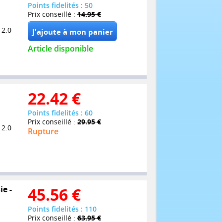
Points fidelités : 50
Prix conseillé :
14.95 €
 2.0
Article disponible
22.42
€
Points fidelités : 60
Prix conseillé :
29.95 €
 2.0
Rupture
ie -
45.56
€
Points fidelités : 110
Prix conseillé :
63.95 €