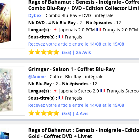
Rage of Bahamut : Genesis - Intégrale - Coffr
Combo Blu-Ray + DVD - Edition Collector Lim
Dybex
- Combo Blu-Ray + DVD - intégrale
Nb DVD :
4
Nb Blu-Ray :
2 -
Nb épisodes :
12
Langue(s) :
Japonais 2.0 PCM
Français 2.0 PCM
Sous-titre(s) :
Français
Recevez votre article entre le
14/08
et le
15/08
(
5
/
5
) |
25
Avis
Grimgar - Saison 1 - Coffret Blu-Ray
@Anime
- Coffret Blu-Ray - intégrale
Nb Blu-Ray :
2 -
Nb épisodes :
12
Langue(s) :
Japonais Stereo 2.0
Français Stereo
Sous-titre(s) :
Français
Recevez votre article entre le
14/08
et le
15/08
(
5
/
5
) |
4
Avis
Rage of Bahamut : Genesis - Intégrale - Editi
Gold - Coffret DVD + Livret