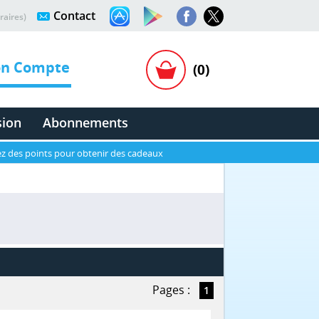
Contact
raires)
n Compte
(0)
sion
Abonnements
z des points pour obtenir des cadeaux
Pages :
1