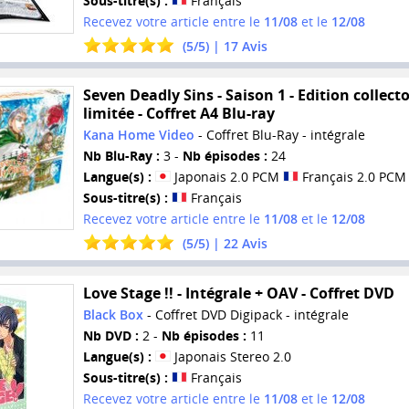
Sous-titre(s) :
Français
Recevez votre article entre le
11/08
et le
12/08
(
5
/
5
) |
17
Avis
Seven Deadly Sins - Saison 1 - Edition collect
limitée - Coffret A4 Blu-ray
Kana Home Video
- Coffret Blu-Ray - intégrale
Nb Blu-Ray :
3 -
Nb épisodes :
24
Langue(s) :
Japonais 2.0 PCM
Français 2.0 PCM
Sous-titre(s) :
Français
Recevez votre article entre le
11/08
et le
12/08
(
5
/
5
) |
22
Avis
Love Stage !! - Intégrale + OAV - Coffret DVD
Black Box
- Coffret DVD Digipack - intégrale
Nb DVD :
2 -
Nb épisodes :
11
Langue(s) :
Japonais Stereo 2.0
Sous-titre(s) :
Français
Recevez votre article entre le
11/08
et le
12/08