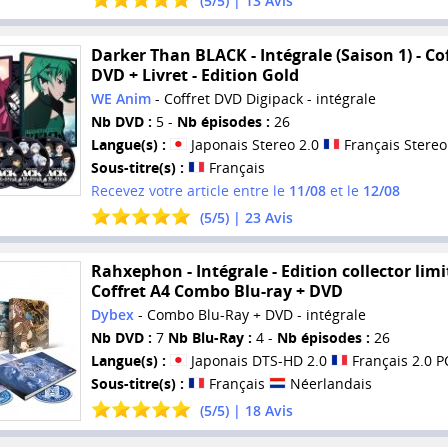
(
5
/
5
) |
13
Avis
Darker Than BLACK - Intégrale (Saison 1) - Co
DVD + Livret - Edition Gold
WE Anim
- Coffret DVD Digipack - intégrale
Nb DVD :
5 -
Nb épisodes :
26
Langue(s) :
Japonais Stereo 2.0
Français Stereo
Sous-titre(s) :
Français
Recevez votre article entre le
11/08
et le
12/08
(
5
/
5
) |
23
Avis
Rahxephon - Intégrale - Edition collector limi
Coffret A4 Combo Blu-ray + DVD
Dybex
- Combo Blu-Ray + DVD - intégrale
Nb DVD :
7
Nb Blu-Ray :
4 -
Nb épisodes :
26
Langue(s) :
Japonais DTS-HD 2.0
Français 2.0 
Sous-titre(s) :
Français
Néerlandais
(
5
/
5
) |
18
Avis