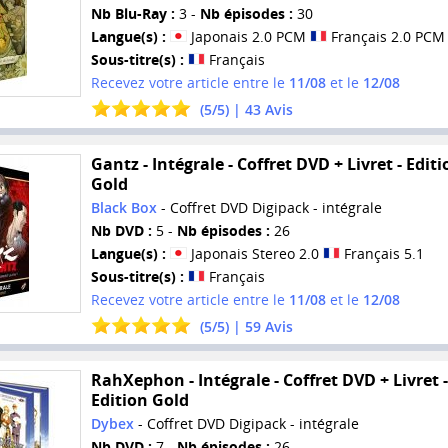
Nb Blu-Ray :
3 -
Nb épisodes :
30
Langue(s) :
Japonais 2.0 PCM
Français 2.0 PCM
Sous-titre(s) :
Français
Recevez votre article entre le
11/08
et le
12/08
(
5
/
5
) |
43
Avis
Gantz - Intégrale - Coffret DVD + Livret - Editi
Gold
Black Box
- Coffret DVD Digipack - intégrale
Nb DVD :
5 -
Nb épisodes :
26
Langue(s) :
Japonais Stereo 2.0
Français 5.1
Sous-titre(s) :
Français
Recevez votre article entre le
11/08
et le
12/08
(
5
/
5
) |
59
Avis
RahXephon - Intégrale - Coffret DVD + Livret -
Edition Gold
Dybex
- Coffret DVD Digipack - intégrale
Nb DVD :
7 -
Nb épisodes :
26