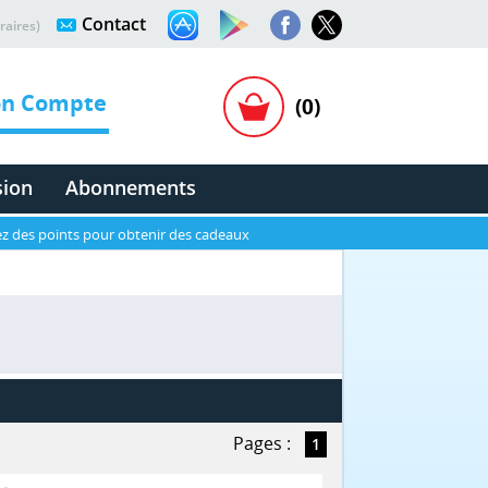
Contact
raires)
n Compte
(0)
sion
Abonnements
z des points pour obtenir des cadeaux
Pages :
1