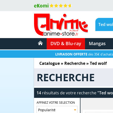
DVD & Blu-ray
Mangas
LIVRAISON OFFERTE
dès 35€ d'achats
Catalogue
» Recherche »
Ted wolf
RECHERCHE
14
résultats de votre recherche
"Ted wo
AFFINEZ VOTRE SELECTION