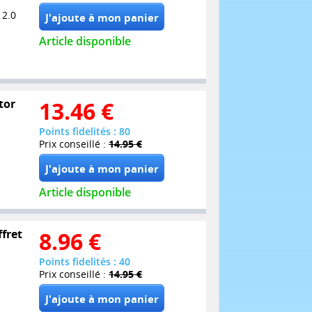
 2.0
Article disponible
tor
13.46
€
Points fidelités : 80
Prix conseillé :
14.95 €
Article disponible
ffret
8.96
€
Points fidelités : 40
Prix conseillé :
14.95 €