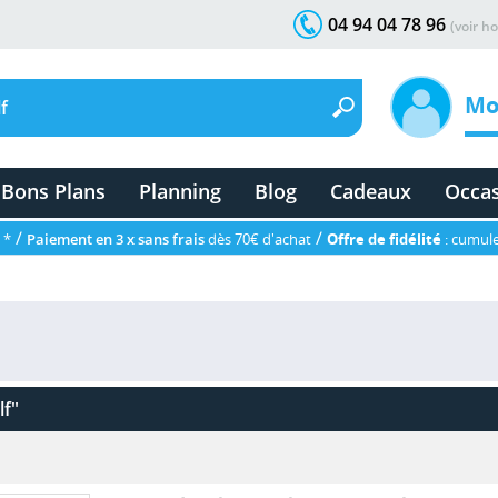
04 94 04 78 96
(voir ho
Mo
Bons Plans
Planning
Blog
Cadeaux
Occa
/
/
 *
Paiement en 3 x sans frais
dès 70€ d'achat
Offre de fidélité
: cumule
lf"