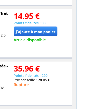
ffret
14.95
€
Points fidelités : 90
 2.0
Article disponible
tée -
35.96
€
Points fidelités : 220
Prix conseillé :
79.95 €
Rupture
PCM