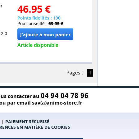
or
46.95
€
Points fidelités : 190
Prix conseillé :
69.95 €
 2.0
Article disponible
Pages :
1
04 94 04 78 96
us contacter au
ou par email sav(a)anime-store.fr
S
|
PAIEMENT SÉCURISÉ
RENCES EN MATIÈRE DE COOKIES