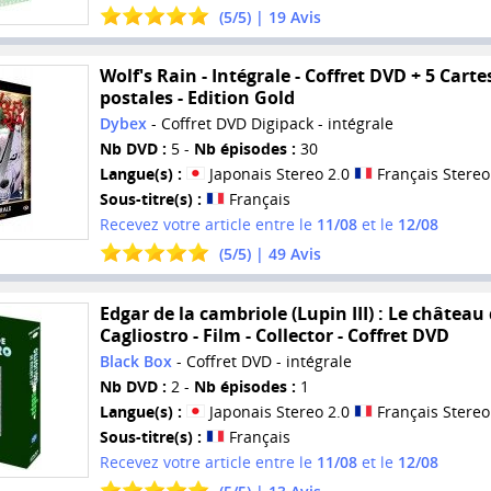
(
5
/
5
) |
19
Avis
Wolf's Rain - Intégrale - Coffret DVD + 5 Carte
postales - Edition Gold
Dybex
- Coffret DVD Digipack - intégrale
Nb DVD :
5 -
Nb épisodes :
30
Langue(s) :
Japonais Stereo 2.0
Français Stereo
Sous-titre(s) :
Français
Recevez votre article entre le
11/08
et le
12/08
(
5
/
5
) |
49
Avis
Edgar de la cambriole (Lupin III) : Le château
Cagliostro - Film - Collector - Coffret DVD
Black Box
- Coffret DVD - intégrale
Nb DVD :
2 -
Nb épisodes :
1
Langue(s) :
Japonais Stereo 2.0
Français Stereo
Sous-titre(s) :
Français
Recevez votre article entre le
11/08
et le
12/08