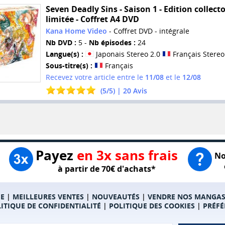
Seven Deadly Sins - Saison 1 - Edition collect
limitée - Coffret A4 DVD
Kana Home Video
- Coffret DVD - intégrale
Nb DVD :
5 -
Nb épisodes :
24
Langue(s) :
Japonais Stereo 2.0
Français Stereo
Sous-titre(s) :
Français
Recevez votre article entre le
11/08
et le
12/08
(
5
/
5
) |
20
Avis
Payez
en 3x sans frais
No
à partir de 70€ d'achats*
E
|
MEILLEURES VENTES
|
NOUVEAUTÉS
|
VENDRE NOS MANGA
ITIQUE DE CONFIDENTIALITÉ
|
POLITIQUE DES COOKIES
|
PRÉFÉ