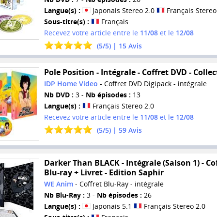
Langue(s) :
Japonais Stereo 2.0
Français Stereo
Sous-titre(s) :
Français
Recevez votre article entre le
11/08
et le
12/08
(
5
/
5
) |
15
Avis
Pole Position - Intégrale - Coffret DVD - Collec
IDP Home Video
- Coffret DVD Digipack - intégrale
Nb DVD :
3 -
Nb épisodes :
13
Langue(s) :
Français Stereo 2.0
Recevez votre article entre le
11/08
et le
12/08
(
5
/
5
) |
59
Avis
Darker Than BLACK - Intégrale (Saison 1) - Co
Blu-ray + Livret - Edition Saphir
WE Anim
- Coffret Blu-Ray - intégrale
Nb Blu-Ray :
3 -
Nb épisodes :
26
Langue(s) :
Japonais 5.1
Français Stereo 2.0