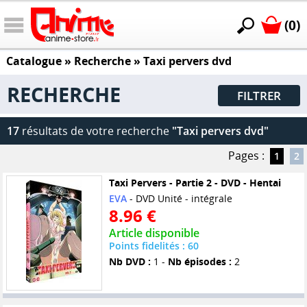
(0)
Catalogue
» Recherche »
Taxi pervers dvd
RECHERCHE
FILTRER
17
résultats de votre recherche
"Taxi pervers dvd"
Pages :
1
2
Taxi Pervers - Partie 2 - DVD - Hentai
EVA
- DVD Unité - intégrale
8.96 €
Article disponible
Points fidelités : 60
Nb DVD :
1 -
Nb épisodes :
2