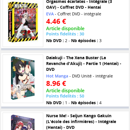
Orgasmes écarlates - Intégrale (3
OAV) - Coffret DVD - Hentai
EVA
- Coffret DVD - intégrale
4.46 €
Article disponible
Points fidelités : 30
Nb DVD :
2 -
Nb épisodes :
3
Daiakuji - The Xena Buster (La
Revanche d'Akuji) - Partie 1 (Hentai) -
DVD
Hot Manga
- DVD Unité - intégrale
8.96 €
Article disponible
Points fidelités : 50
Nb DVD :
1 -
Nb épisodes :
4
Nurse Me! - Seijun Kango Gakuin
(L'école des infirmières) - Intégrale
(Hentai) - DVD