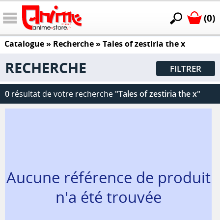
(0)
Catalogue
» Recherche »
Tales of zestiria the x
RECHERCHE
FILTRER
0
résultat de votre recherche
"Tales of zestiria the x"
Aucune référence de produit
n'a été trouvée