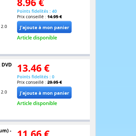
8.96
€
Points fidelités : 40
Prix conseillé :
14.95 €
 2.0
Article disponible
et DVD
13.46
€
Points fidelités : 0
Prix conseillé :
29.95 €
 2.0
Article disponible
um) -
11.66
€