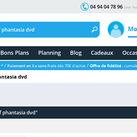
04 94 04 78 96
(voir ho
Mo
Bons Plans
Planning
Blog
Cadeaux
Occa
/
/
 *
Paiement en 3 x sans frais
dès 70€ d'achat
Offre de fidélité
: cumule
antasia dvd
f phantasia dvd"