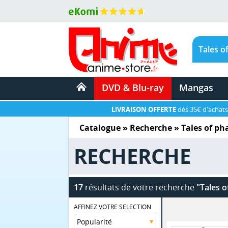
DVD & Blu-ray
Mangas
LIVRAISON OFFERTE
dès 35€ d'achats
Catalogue
» Recherche »
Tales of ph
RECHERCHE
17
résultats de votre recherche
"Tales o
AFFINEZ VOTRE SELECTION