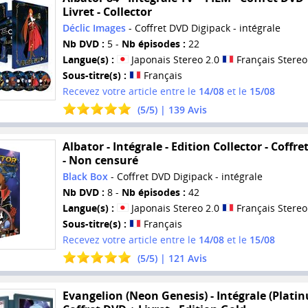
Livret - Collector
Déclic Images
- Coffret DVD Digipack - intégrale
Nb DVD :
5 -
Nb épisodes :
22
Langue(s) :
Japonais Stereo 2.0
Français Stereo
Sous-titre(s) :
Français
Recevez votre article entre le
14/08
et le
15/08
(
5
/
5
) |
139
Avis
Albator - Intégrale - Edition Collector - Coffr
- Non censuré
Black Box
- Coffret DVD Digipack - intégrale
Nb DVD :
8 -
Nb épisodes :
42
Langue(s) :
Japonais Stereo 2.0
Français Stereo
Sous-titre(s) :
Français
Recevez votre article entre le
14/08
et le
15/08
(
5
/
5
) |
121
Avis
Evangelion (Neon Genesis) - Intégrale (Platin