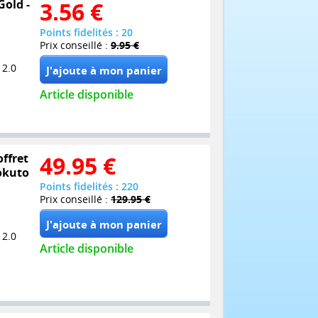
Gold -
3.56
€
Points fidelités : 20
Prix conseillé :
9.95 €
 2.0
Article disponible
offret
49.95
€
Hokuto
Points fidelités : 220
Prix conseillé :
129.95 €
 2.0
Article disponible