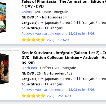
Tales of Phantasia - The Animation - Edition 
4 OAV - DVD
Anima
- DVD Unité - intégrale
Nb DVD :
1 -
Nb épisodes :
4
Langue(s) :
Japonais Stereo 2.0
Français Stereo
Sous-titre(s) :
Français
Recevez votre article entre le
14/08
et le
15/08
(
5
/
5
) |
17
Avis
Ken le Survivant - Intégrale (Saison 1 et 2) - C
DVD - Edition Collector Limitée + Artbook - 
no Ken
Black Box
- Coffret DVD - intégrale
Nb DVD :
26 -
Nb épisodes :
152
Langue(s) :
Japonais Stereo 2.0
Français Stereo
Sous-titre(s) :
Français
Recevez votre article entre le
14/08
et le
15/08
(
5
/
5
) |
251
Avis