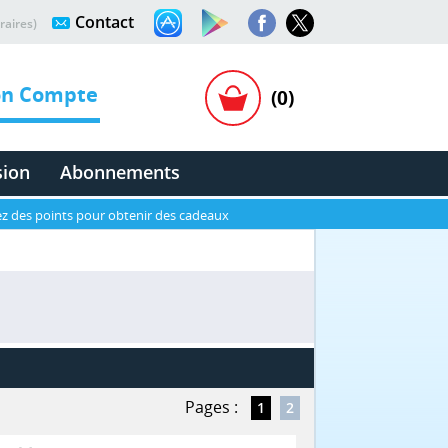
Contact
raires)
n Compte
(0)
sion
Abonnements
z des points pour obtenir des cadeaux
Pages :
1
2