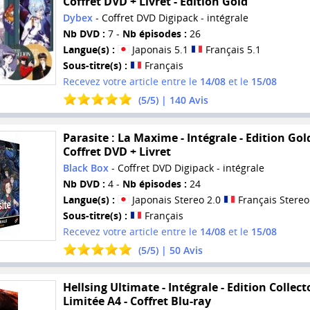
Coffret DVD + Livret - Edition Gold
Dybex
- Coffret DVD Digipack - intégrale
Nb DVD :
7 -
Nb épisodes :
26
Langue(s) :
Japonais 5.1
Français 5.1
Sous-titre(s) :
Français
Recevez votre article entre le
14/08
et le
15/08
(
5
/
5
) |
140
Avis
Parasite : La Maxime - Intégrale - Edition Gold
Coffret DVD + Livret
Black Box
- Coffret DVD Digipack - intégrale
Nb DVD :
4 -
Nb épisodes :
24
Langue(s) :
Japonais Stereo 2.0
Français Stereo
Sous-titre(s) :
Français
Recevez votre article entre le
14/08
et le
15/08
(
5
/
5
) |
50
Avis
Hellsing Ultimate - Intégrale - Edition Collect
Limitée A4 - Coffret Blu-ray