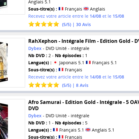
Anglais 5.1
Sous-titre(s) :
Français
Anglais
Recevez votre article entre le
14/08
et le
15/08
(
5
/
5
) |
30
Avis
RahXephon - Intégrale Film - Edition Gold - 
Dybex
- DVD Unité - intégrale
Nb DVD :
2 -
Nb épisodes :
1
Langue(s) :
Japonais 5.1
Français 5.1
Sous-titre(s) :
Français
Recevez votre article entre le
14/08
et le
15/08
(
5
/
5
) |
8
Avis
Afro Samurai - Edition Gold - Intégrale - 5 OAV
DVD
Dybex
- DVD Unité - intégrale
Nb DVD :
1 -
Nb épisodes :
5
Langue(s) :
Français 5.1
Anglais 5.1
Sous-titre(s) :
Français