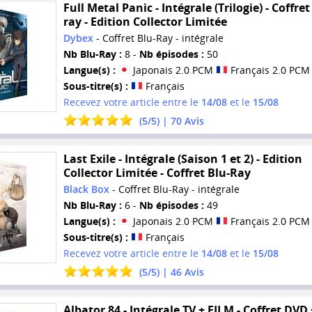
Full Metal Panic - Intégrale (Trilogie) - Coffret
ray - Edition Collector Limitée
Dybex
- Coffret Blu-Ray - intégrale
Nb Blu-Ray :
8 -
Nb épisodes :
50
Langue(s) :
Japonais 2.0 PCM
Français 2.0 PCM
Sous-titre(s) :
Français
Recevez votre article entre le
14/08
et le
15/08
(
5
/
5
) |
70
Avis
Last Exile - Intégrale (Saison 1 et 2) - Edition
Collector Limitée - Coffret Blu-Ray
Black Box
- Coffret Blu-Ray - intégrale
Nb Blu-Ray :
6 -
Nb épisodes :
49
Langue(s) :
Japonais 2.0 PCM
Français 2.0 PCM
Sous-titre(s) :
Français
Recevez votre article entre le
14/08
et le
15/08
(
5
/
5
) |
46
Avis
Albator 84 - Intégrale TV + FILM - Coffret DVD 