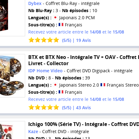
Dybex
- Coffret Blu-Ray - intégrale
Nb Blu-Ray :
3 -
Nb épisodes :
10
Langue(s) :
Japonais 2.0 PCM
Sous-titre(s) :
Français
Recevez votre article entre le
14/08
et le
15/08
(
5
/
5
) |
19
Avis
BTX et BTX Neo - Intégrale TV + OAV - Coffret
Livret - Collector
IDP Home Video
- Coffret DVD Digipack - intégrale
Nb DVD :
8 -
Nb épisodes :
39
Langue(s) :
Japonais Stereo 2.0
Français Stereo
Sous-titre(s) :
Français
Recevez votre article entre le
14/08
et le
15/08
(
5
/
5
) |
43
Avis
Ichigo 100% (Série TV) - Intégrale - Coffret DV
Kaze
- Coffret DVD - intégrale
Nb DVD :
3 -
Nb épisodes :
13