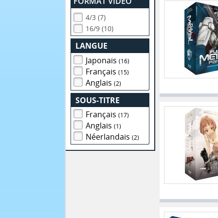
FORMAT VIDEO
4/3 (7)
16/9 (10)
LANGUE
Japonais
(16)
Français
(15)
Anglais
(2)
SOUS-TITRE
Français
(17)
Anglais
(1)
Néerlandais
(2)