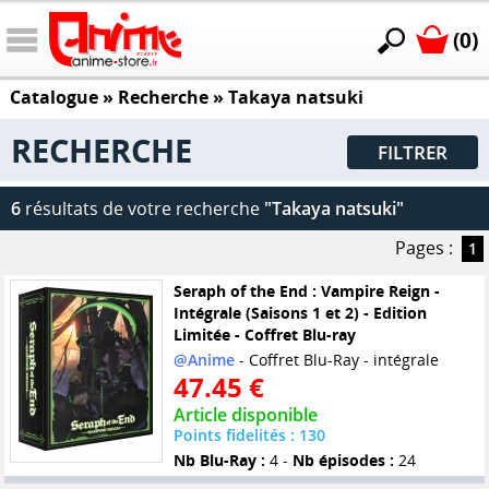
(0)
Catalogue
» Recherche »
Takaya natsuki
RECHERCHE
FILTRER
6
résultats de votre recherche
"Takaya natsuki"
Pages :
1
Seraph of the End : Vampire Reign -
Intégrale (Saisons 1 et 2) - Edition
Limitée - Coffret Blu-ray
@Anime
- Coffret Blu-Ray - intégrale
47.45 €
Article disponible
Points fidelités : 130
Nb Blu-Ray :
4 -
Nb épisodes :
24