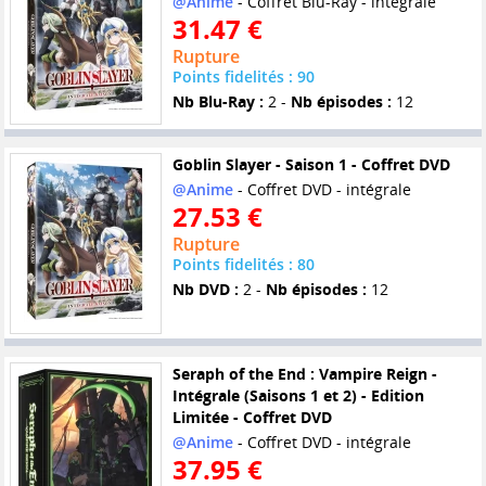
@Anime
- Coffret Blu-Ray - intégrale
31.47 €
Rupture
Points fidelités : 90
Nb Blu-Ray :
2 -
Nb épisodes :
12
Goblin Slayer - Saison 1 - Coffret DVD
@Anime
- Coffret DVD - intégrale
27.53 €
Rupture
Points fidelités : 80
Nb DVD :
2 -
Nb épisodes :
12
Seraph of the End : Vampire Reign -
Intégrale (Saisons 1 et 2) - Edition
Limitée - Coffret DVD
@Anime
- Coffret DVD - intégrale
37.95 €