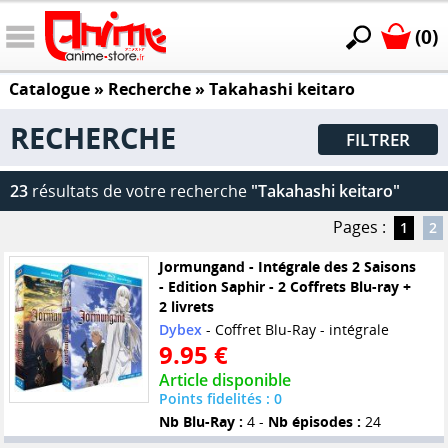
(0)
Catalogue
» Recherche »
Takahashi keitaro
RECHERCHE
FILTRER
23
résultats de votre recherche
"Takahashi keitaro"
Pages :
1
2
Jormungand - Intégrale des 2 Saisons
- Edition Saphir - 2 Coffrets Blu-ray +
2 livrets
Dybex
- Coffret Blu-Ray - intégrale
9.95 €
Article disponible
Points fidelités : 0
Nb Blu-Ray :
4 -
Nb épisodes :
24