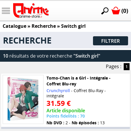
(0)
Catalogue
» Recherche »
Switch girl
RECHERCHE
FILTRER
10
résultats de votre recherche
"Switch girl"
Pages :
1
Tomo-Chan is a Girl - Intégrale -
Coffret Blu-ray
Crunchyroll
- Coffret Blu-Ray -
intégrale
31.59 €
Article disponible
Points fidelités : 70
Nb DVD :
2 -
Nb épisodes :
13