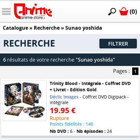
(0)
Catalogue
» Recherche »
Sunao yoshida
RECHERCHE
FILTRER
6
résultats de votre recherche
"Sunao yoshida"
Pages :
1
Trinity Blood - Intégrale - Coffret DVD
+ Livret - Edition Gold
Déclic Images
- Coffret DVD Digipack -
intégrale
19.95 €
Rupture
Points fidelités : 140
Nb DVD :
6 -
Nb épisodes :
24