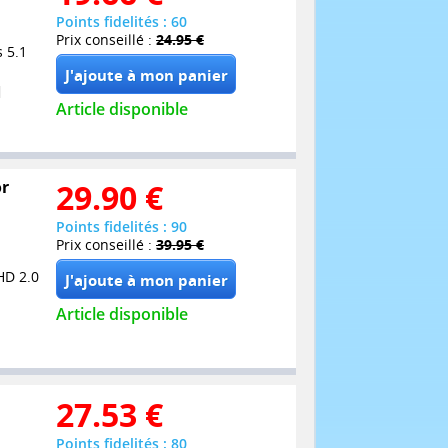
Points fidelités : 60
Prix conseillé :
24.95 €
 5.1
Article disponible
or
29.90
€
Points fidelités : 90
Prix conseillé :
39.95 €
HD 2.0
Article disponible
27.53
€
Points fidelités : 80