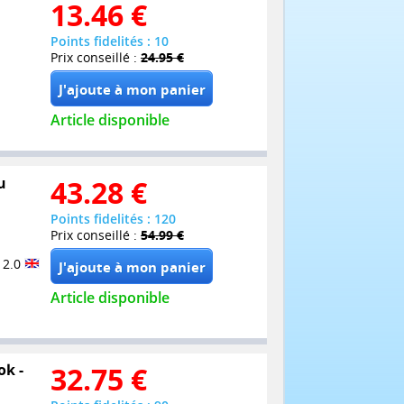
13.46
€
Points fidelités : 10
Prix conseillé :
24.95 €
Article disponible
u
43.28
€
Points fidelités : 120
Prix conseillé :
54.99 €
 2.0
Article disponible
ok -
32.75
€