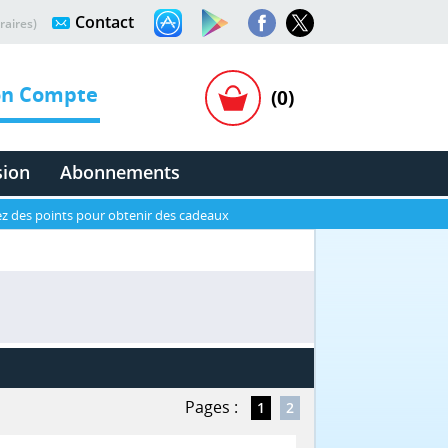
Contact
raires)
n Compte
(0)
sion
Abonnements
z des points pour obtenir des cadeaux
Pages :
1
2