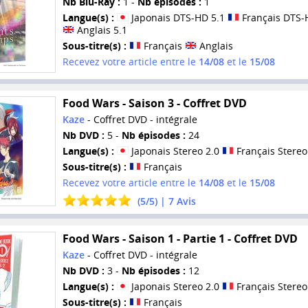
Nb Blu-Ray :
1 -
Nb épisodes :
1
Langue(s) :
Japonais DTS-HD 5.1
Français DTS-
Anglais 5.1
Sous-titre(s) :
Français
Anglais
Recevez votre article entre le
14/08
et le
15/08
Food Wars - Saison 3 - Coffret DVD
Kaze
- Coffret DVD - intégrale
Nb DVD :
5 -
Nb épisodes :
24
Langue(s) :
Japonais Stereo 2.0
Français Stereo
Sous-titre(s) :
Français
Recevez votre article entre le
14/08
et le
15/08
(
5
/
5
) |
7
Avis
Food Wars - Saison 1 - Partie 1 - Coffret DVD
Kaze
- Coffret DVD - intégrale
Nb DVD :
3 -
Nb épisodes :
12
Langue(s) :
Japonais Stereo 2.0
Français Stereo
Sous-titre(s) :
Français