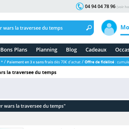
04 94 04 78 96
(voir ho
Mo
Bons Plans
Planning
Blog
Cadeaux
Occa
/
/
 *
Paiement en 3 x sans frais
dès 70€ d'achat
Offre de fidélité
: cumule
s la traversee du temps
 wars la traversee du temps"