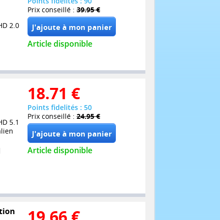
Points fidelités : 90
Prix conseillé :
39.95 €
HD 2.0
Article disponible
18.71
€
Points fidelités : 50
Prix conseillé :
24.95 €
HD 5.1
alien
Article disponible
tion
19.66
€