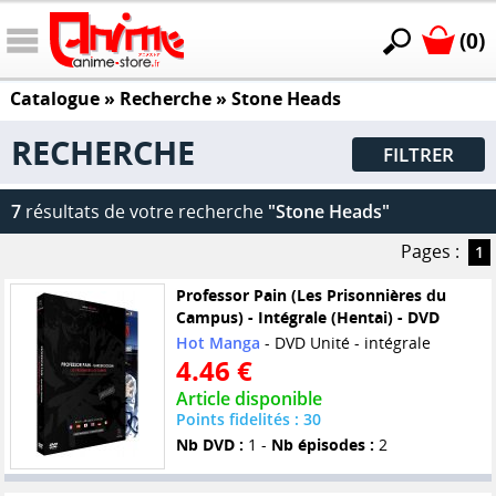
(0)
Catalogue
» Recherche »
Stone Heads
RECHERCHE
FILTRER
7
résultats de votre recherche
"Stone Heads"
Pages :
1
Professor Pain (Les Prisonnières du
Campus) - Intégrale (Hentai) - DVD
Hot Manga
- DVD Unité - intégrale
4.46 €
Article disponible
Points fidelités : 30
Nb DVD :
1 -
Nb épisodes :
2