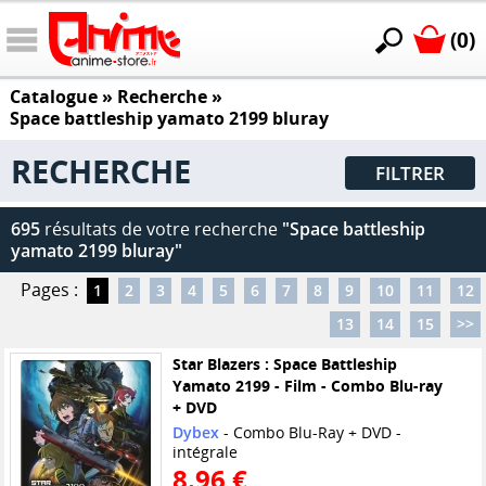
(0)
Catalogue
» Recherche »
Space battleship yamato 2199 bluray
RECHERCHE
FILTRER
695
résultats de votre recherche
"Space battleship
yamato 2199 bluray"
Pages :
1
2
3
4
5
6
7
8
9
10
11
12
13
14
15
>>
Star Blazers : Space Battleship
Yamato 2199 - Film - Combo Blu-ray
+ DVD
Dybex
- Combo Blu-Ray + DVD -
intégrale
8.96 €