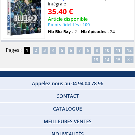
intégrale
35.40 €
Article disponible
Points fidelités : 100
Nb Blu-Ray :
2 -
Nb épisodes :
24
Pages :
1
2
3
4
5
6
7
8
9
10
11
12
13
14
15
>>
Appelez-nous au 04 94 04 78 96
CONTACT
CATALOGUE
MEILLEURES VENTES
NOUVEAUTÉS