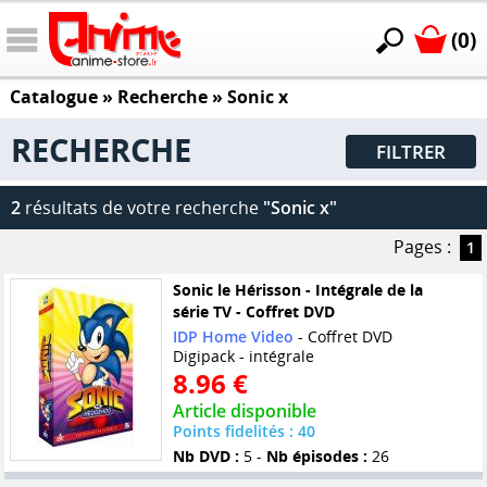
(0)
Catalogue
» Recherche »
Sonic x
RECHERCHE
FILTRER
2
résultats de votre recherche
"Sonic x"
Pages :
1
Sonic le Hérisson - Intégrale de la
série TV - Coffret DVD
IDP Home Video
- Coffret DVD
Digipack - intégrale
8.96 €
Article disponible
Points fidelités : 40
Nb DVD :
5 -
Nb épisodes :
26