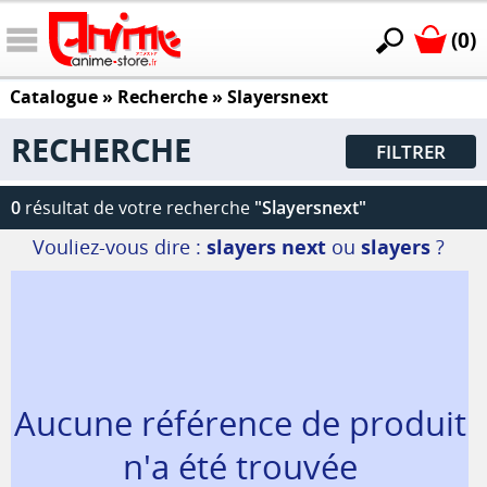
(0)
Catalogue
» Recherche »
Slayersnext
RECHERCHE
FILTRER
0
résultat de votre recherche
"Slayersnext"
Vouliez-vous dire :
slayers next
ou
slayers
?
Aucune référence de produit
n'a été trouvée