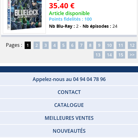
35.40 €
Article disponible
Points fidelités : 100
Nb Blu-Ray :
2 -
Nb épisodes :
24
Pages :
1
2
3
4
5
6
7
8
9
10
11
12
13
14
15
>>
Appelez-nous au 04 94 04 78 96
CONTACT
CATALOGUE
MEILLEURES VENTES
NOUVEAUTÉS