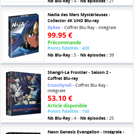
Nb Blu-Ray :
4 -
Nb épisodes :
21
Nadia des Mers Mystérieuses -
Collector 4K UHD Blu-ray
Dybex
- Coffret Blu-Ray - intégrale
99.95 €
Précommande
Points fidelités : 420
Nb Blu-Ray :
5 -
Nb épisodes :
39
Shangri-La Frontier - Saison 2 -
Coffret Blu-ray
Crunchyroll
- Coffret Blu-Ray -
intégrale
53.10 €
Article disponible
Points fidelités : 150
Nb Blu-Ray :
4 -
Nb épisodes :
25
Neon Genesis Evangelion - Intégrale -