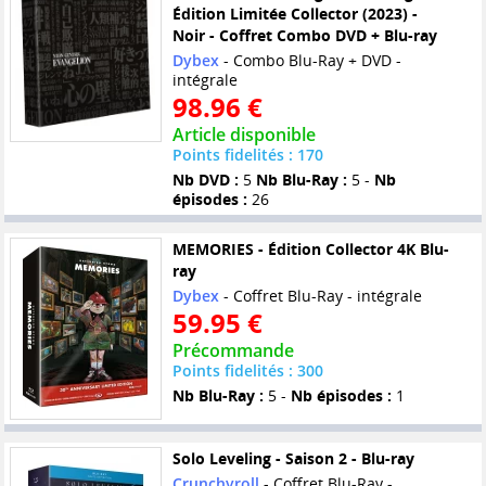
Édition Limitée Collector (2023) -
Noir - Coffret Combo DVD + Blu-ray
Dybex
- Combo Blu-Ray + DVD -
intégrale
98.96 €
Article disponible
Points fidelités : 170
Nb DVD :
5
Nb Blu-Ray :
5 -
Nb
épisodes :
26
MEMORIES - Édition Collector 4K Blu-
ray
Dybex
- Coffret Blu-Ray - intégrale
59.95 €
Précommande
Points fidelités : 300
Nb Blu-Ray :
5 -
Nb épisodes :
1
Solo Leveling - Saison 2 - Blu-ray
Crunchyroll
- Coffret Blu-Ray -