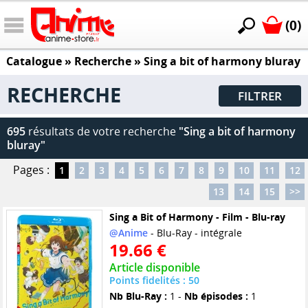
(0)
Catalogue
» Recherche »
Sing a bit of harmony bluray
RECHERCHE
FILTRER
695
résultats de votre recherche
"Sing a bit of harmony
bluray"
Pages :
1
2
3
4
5
6
7
8
9
10
11
12
13
14
15
>>
Sing a Bit of Harmony - Film - Blu-ray
@Anime
- Blu-Ray - intégrale
19.66 €
Article disponible
Points fidelités : 50
Nb Blu-Ray :
1 -
Nb épisodes :
1