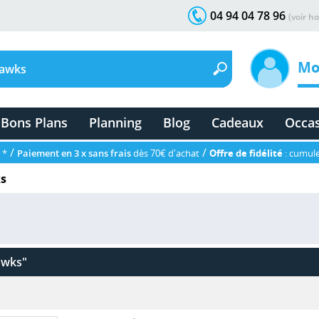
04 94 04 78 96
(voir ho
Mo
Bons Plans
Planning
Blog
Cadeaux
Occa
/
/
 *
Paiement en 3 x sans frais
dès 70€ d'achat
Offre de fidélité
: cumule
ks
awks"