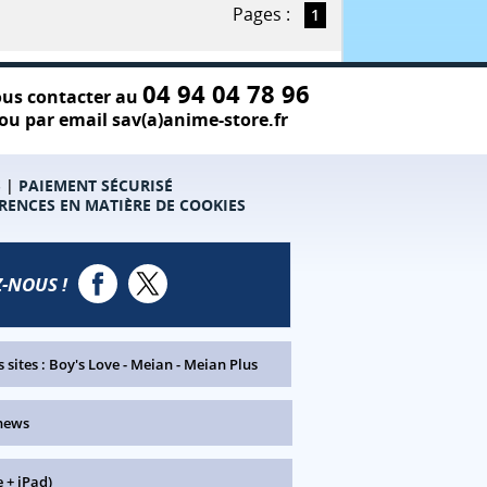
Pages :
1
04 94 04 78 96
us contacter au
ou par email sav(a)anime-store.fr
S
|
PAIEMENT SÉCURISÉ
RENCES EN MATIÈRE DE COOKIES
-NOUS !
 sites :
Boy's Love
-
Meian
-
Meian Plus
news
 + iPad)