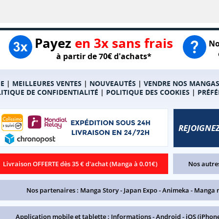
Payez
en 3x sans frais
No
à partir de 70€ d'achats*
E
|
MEILLEURES VENTES
|
NOUVEAUTÉS
|
VENDRE NOS MANGA
ITIQUE DE CONFIDENTIALITÉ
|
POLITIQUE DES COOKIES
|
PRÉFÉ
REJOIGNEZ
Livraison OFFERTE dès 35 € d'achat (Manga à 0.01€)
Nos autres
Nos partenaires :
Manga Story
-
Japan Expo
-
Animeka
-
Manga 
Application mobile et tablette :
Informations
-
Android
-
iOS (iPhone