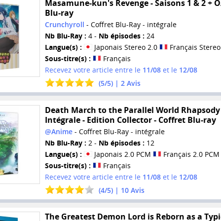
Masamune-kun's Revenge - Saisons 1 & 2 + O
Blu-ray
Crunchyroll
- Coffret Blu-Ray - intégrale
Nb Blu-Ray :
4 -
Nb épisodes :
24
Langue(s) :
Japonais Stereo 2.0
Français Stereo
Sous-titre(s) :
Français
Recevez votre article entre le
11/08
et le
12/08
(
5
/
5
) |
2
Avis
Death March to the Parallel World Rhapsody 
Intégrale - Edition Collector - Coffret Blu-ray
@Anime
- Coffret Blu-Ray - intégrale
Nb Blu-Ray :
2 -
Nb épisodes :
12
Langue(s) :
Japonais 2.0 PCM
Français 2.0 PCM
Sous-titre(s) :
Français
Recevez votre article entre le
11/08
et le
12/08
(
4
/
5
) |
10
Avis
The Greatest Demon Lord is Reborn as a Typi