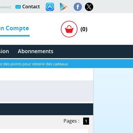
Contact
raires)
n Compte
(0)
sion
Abonnements
z des points pour obtenir des cadeaux
Pages :
1