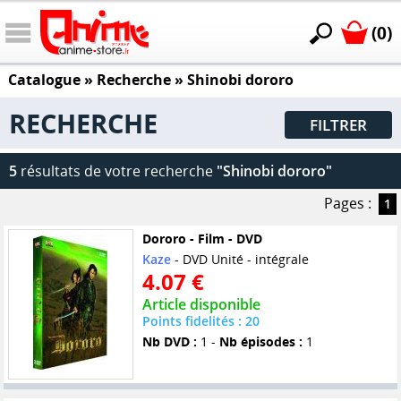
(0)
Catalogue
» Recherche »
Shinobi dororo
RECHERCHE
FILTRER
5
résultats de votre recherche
"Shinobi dororo"
Pages :
1
Dororo - Film - DVD
Kaze
- DVD Unité - intégrale
4.07 €
Article disponible
Points fidelités : 20
Nb DVD :
1 -
Nb épisodes :
1