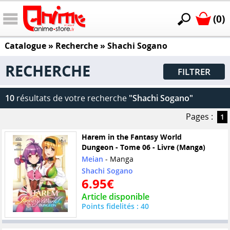
(0)
Catalogue
» Recherche »
Shachi Sogano
RECHERCHE
FILTRER
10
résultats de votre recherche
"Shachi Sogano"
Pages :
1
Harem in the Fantasy World
Dungeon - Tome 06 - Livre (Manga)
Meian
- Manga
Shachi Sogano
6.95€
Article disponible
Points fidelités : 40