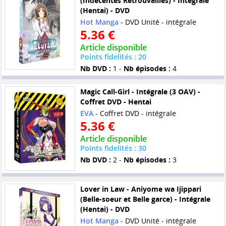
(Indécentes Retrouvailles) - Intégrale
(Hentai) - DVD
Hot Manga
- DVD Unité - intégrale
5.36 €
Article disponible
Points fidelités : 20
Nb DVD :
1 -
Nb épisodes :
4
Magic Call-Girl - Intégrale (3 OAV) -
Coffret DVD - Hentai
EVA
- Coffret DVD - intégrale
5.36 €
Article disponible
Points fidelités : 30
Nb DVD :
2 -
Nb épisodes :
3
Lover in Law - Aniyome wa Ijippari
(Belle-soeur et Belle garce) - Intégrale
(Hentai) - DVD
Hot Manga
- DVD Unité - intégrale