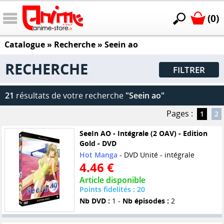
(0)
Catalogue
» Recherche »
Seein ao
RECHERCHE
FILTRER
21
résultats de votre recherche
"Seein ao"
Pages :
1
2
SeeIn AO - Intégrale (2 OAV) - Edition
Gold - DVD
Hot Manga
- DVD Unité - intégrale
4.46 €
Article disponible
Points fidelités : 20
Nb DVD :
1 -
Nb épisodes :
2