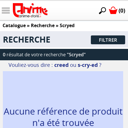
(0)
Catalogue
» Recherche »
Scryed
RECHERCHE
FILTRER
0
résultat de votre recherche
"Scryed"
Vouliez-vous dire :
creed
ou
s-cry-ed
?
Aucune référence de produit
n'a été trouvée