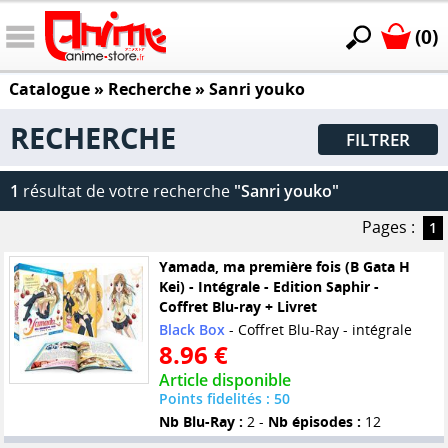
(0)
Catalogue
» Recherche »
Sanri youko
RECHERCHE
FILTRER
1
résultat de votre recherche
"Sanri youko"
Pages :
1
Yamada, ma première fois (B Gata H
Kei) - Intégrale - Edition Saphir -
Coffret Blu-ray + Livret
Black Box
- Coffret Blu-Ray - intégrale
8.96 €
Article disponible
Points fidelités : 50
Nb Blu-Ray :
2 -
Nb épisodes :
12