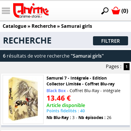
(0)
Catalogue
» Recherche »
Samurai girls
RECHERCHE
FILTRER
6
résultats de votre recherche
"Samurai girls"
Pages :
1
Samurai 7 - Intégrale - Edition
Collector Limitée - Coffret Blu-ray
Black Box
- Coffret Blu-Ray - intégrale
13.46 €
Article disponible
Points fidelités : 40
Nb Blu-Ray :
3 -
Nb épisodes :
26