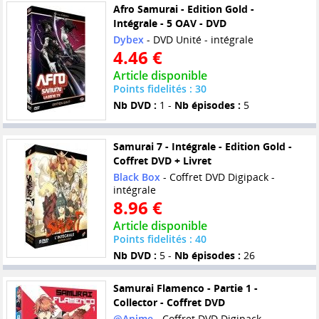
Afro Samurai - Edition Gold -
Intégrale - 5 OAV - DVD
Dybex
- DVD Unité - intégrale
4.46 €
Article disponible
Points fidelités : 30
Nb DVD :
1 -
Nb épisodes :
5
Samurai 7 - Intégrale - Edition Gold -
Coffret DVD + Livret
Black Box
- Coffret DVD Digipack -
intégrale
8.96 €
Article disponible
Points fidelités : 40
Nb DVD :
5 -
Nb épisodes :
26
Samurai Flamenco - Partie 1 -
Collector - Coffret DVD
@Anime
- Coffret DVD Digipack -