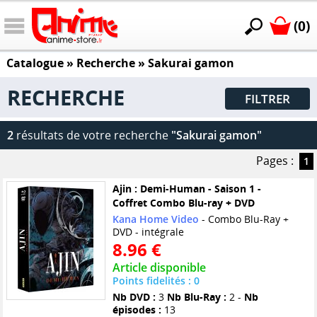
(0)
Catalogue
» Recherche »
Sakurai gamon
RECHERCHE
FILTRER
2
résultats de votre recherche
"Sakurai gamon"
Pages :
1
Ajin : Demi-Human - Saison 1 -
Coffret Combo Blu-ray + DVD
Kana Home Video
- Combo Blu-Ray +
DVD - intégrale
8.96 €
Article disponible
Points fidelités : 0
Nb DVD :
3
Nb Blu-Ray :
2 -
Nb
épisodes :
13