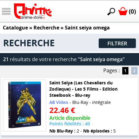
(0)
Catalogue
» Recherche »
Saint seiya omega
RECHERCHE
FILTRER
21
résultats de votre recherche
"Saint seiya omega"
Pages :
1
2
Saint Seiya (Les Chevaliers du
Zodiaque) - Les 5 Films - Edition
Steelbook - Blu-ray
AB Video
- Blu-Ray - intégrale
22.46 €
Article disponible
Points fidelités : 40
Nb Blu-Ray :
2 -
Nb épisodes :
5