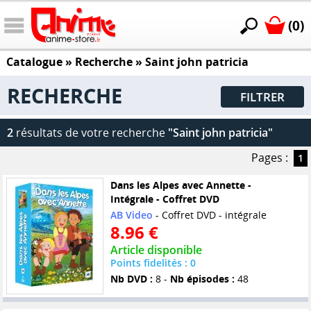
(0)
Catalogue
» Recherche »
Saint john patricia
RECHERCHE
FILTRER
2
résultats de votre recherche
"Saint john patricia"
Pages :
1
Dans les Alpes avec Annette -
Intégrale - Coffret DVD
AB Video
- Coffret DVD - intégrale
8.96 €
Article disponible
Points fidelités : 0
Nb DVD :
8 -
Nb épisodes :
48