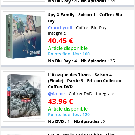
Nb Blu-Ray :
4 -
Nb épisodes :
24
Spy X Family - Saison 1 - Coffret Blu-
ray
Crunchyroll
- Coffret Blu-Ray -
intégrale
40.45 €
Article disponible
Points fidelités : 100
Nb Blu-Ray :
4 -
Nb épisodes :
25
L'Attaque des Titans - Saison 4
(Finale) - Partie 3 - Edition Collector -
Coffret DVD
@Anime
- Coffret DVD - intégrale
43.96 €
Article disponible
Points fidelités : 120
Nb DVD :
1 -
Nb épisodes :
2