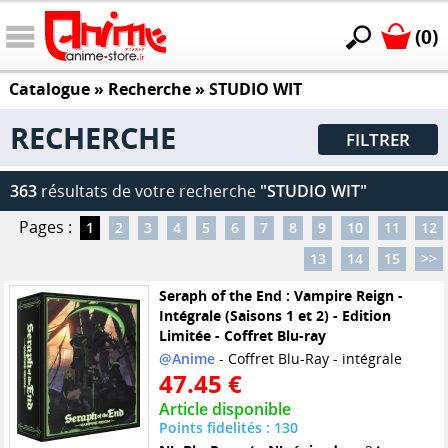
(0)
Catalogue
» Recherche »
STUDIO WIT
RECHERCHE
FILTRER
363
résultats de votre recherche
"STUDIO WIT"
Pages :
1
2
3
4
5
6
7
8
9
10
11
12
13
14
15
>>
Seraph of the End : Vampire Reign -
Intégrale (Saisons 1 et 2) - Edition
Limitée - Coffret Blu-ray
@Anime
- Coffret Blu-Ray - intégrale
47.45 €
Article disponible
Points fidelités : 130