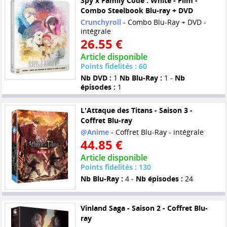
Spy x Family Code : White - Film -
Combo Steelbook Blu-ray + DVD
Crunchyroll
- Combo Blu-Ray + DVD -
intégrale
26.55 €
Article disponible
Points fidelités : 60
Nb DVD :
1
Nb Blu-Ray :
1 -
Nb
épisodes :
1
L'Attaque des Titans - Saison 3 -
Coffret Blu-ray
@Anime
- Coffret Blu-Ray - intégrale
44.85 €
Article disponible
Points fidelités : 130
Nb Blu-Ray :
4 -
Nb épisodes :
24
Vinland Saga - Saison 2 - Coffret Blu-
ray