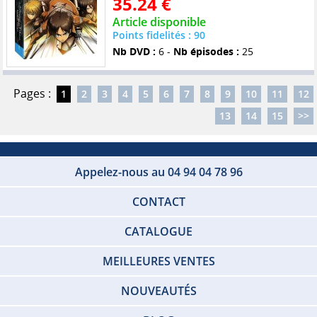
35.24 €
Article disponible
Points fidelités : 90
Nb DVD :
6 -
Nb épisodes :
25
Pages :
1
2
3
4
5
6
7
8
9
10
11
12
13
14
15
>>
Appelez-nous au 04 94 04 78 96
CONTACT
CATALOGUE
MEILLEURES VENTES
NOUVEAUTÉS