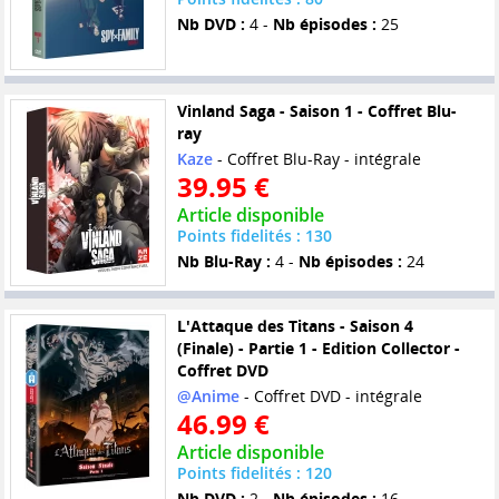
Nb DVD :
4 -
Nb épisodes :
25
Vinland Saga - Saison 1 - Coffret Blu-
ray
Kaze
- Coffret Blu-Ray - intégrale
39.95 €
Article disponible
Points fidelités : 130
Nb Blu-Ray :
4 -
Nb épisodes :
24
L'Attaque des Titans - Saison 4
(Finale) - Partie 1 - Edition Collector -
Coffret DVD
@Anime
- Coffret DVD - intégrale
46.99 €
Article disponible
Points fidelités : 120
Nb DVD :
2 -
Nb épisodes :
16