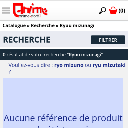
(0)
Catalogue
» Recherche »
Ryuu mizunagi
RECHERCHE
FILTRER
0
résultat de votre recherche
"Ryuu mizunagi"
Vouliez-vous dire :
ryo mizuno
ou
ryu mizutaki
?
Aucune référence de produit