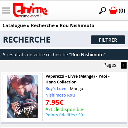
(0)
Catalogue
» Recherche »
Rou Nishimoto
RECHERCHE
FILTRER
5
résultats de votre recherche
"Rou Nishimoto"
Pages :
1
Paparazzi - Livre (Manga) - Yaoi -
Hana Collection
Boy's Love
- Manga
Nishimoto Rou
7.95€
Article disponible
Points fidelités : 50