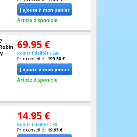
Article disponible
7
69.95
€
 Robin
ny
Points fidelités : 280
Prix conseillé :
199.50 €
Article disponible
-
14.95
€
Points fidelités : 90
Prix conseillé :
19.95 €