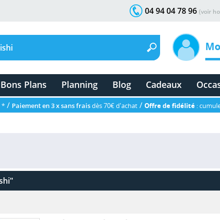
04 94 04 78 96
(voir ho
Mo
Bons Plans
Planning
Blog
Cadeaux
Occa
/
/
 *
Paiement en 3 x sans frais
dès 70€ d'achat
Offre de fidélité
: cumule
shi"