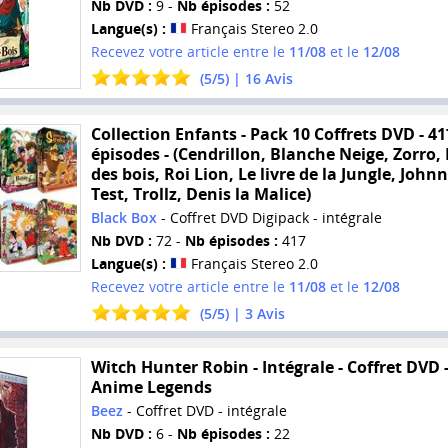
Nb DVD :
9 -
Nb épisodes :
52
Langue(s) :
Français Stereo 2.0
Recevez votre article entre le
11/08
et le
12/08
(
5
/
5
) |
16
Avis
Collection Enfants - Pack 10 Coffrets DVD - 41
épisodes - (Cendrillon, Blanche Neige, Zorro,
des bois, Roi Lion, Le livre de la Jungle, John
Test, Trollz, Denis la Malice)
Black Box
- Coffret DVD Digipack - intégrale
Nb DVD :
72 -
Nb épisodes :
417
Langue(s) :
Français Stereo 2.0
Recevez votre article entre le
11/08
et le
12/08
(
5
/
5
) |
3
Avis
Witch Hunter Robin - Intégrale - Coffret DVD 
Anime Legends
Beez
- Coffret DVD - intégrale
Nb DVD :
6 -
Nb épisodes :
22