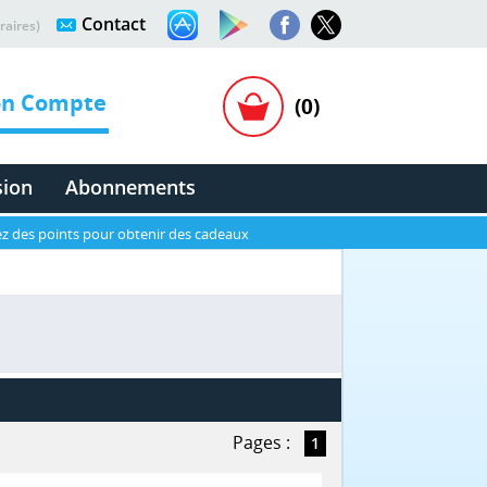
Contact
raires)
n Compte
(0)
sion
Abonnements
z des points pour obtenir des cadeaux
Pages :
1