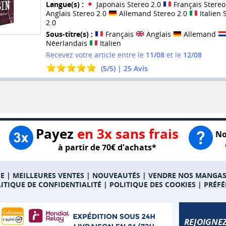
Langue(s) :
Japonais Stereo 2.0
Français Stereo
Anglais Stereo 2.0
Allemand Stereo 2.0
Italien 
2.0
Sous-titre(s) :
Français
Anglais
Allemand
Néerlandais
Italien
Recevez votre article entre le
11/08
et le
12/08
(
5
/
5
) |
25
Avis
Payez
en 3x sans frais
No
à partir de 70€ d'achats*
E
|
MEILLEURES VENTES
|
NOUVEAUTÉS
|
VENDRE NOS MANGA
ITIQUE DE CONFIDENTIALITÉ
|
POLITIQUE DES COOKIES
|
PRÉFÉ
REJOIGNEZ