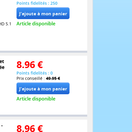
Points fidelités : 250
Article disponible
HD 5.1
et
8.96
€
ée
Points fidelités : 0
Prix conseillé :
49.95 €
Article disponible
 -
8.96
€