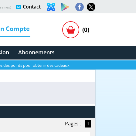
Contact
raires)
n Compte
(0)
sion
Abonnements
z des points pour obtenir des cadeaux
Pages :
1