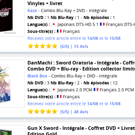
Vinyles + livret
Kaze
- Combo Blu-Ray + DVD - intégrale
Nb DVD :
1
Nb Blu-Ray :
1 -
Nb épisodes :
1
Langue(s) :
Japonais DTS-HD 5.1
Français DTS-
Sous-titre(s) :
Français
Recevez votre article entre le
14/08
et le
15/08
(
5
/
5
) |
15
Avis
DanMachi : Sword Oratoria - Intégrale - Coffr
Combo DVD + Blu-ray - Edition collector limit
Black Box
- Combo Blu-Ray + DVD - intégrale
Nb DVD :
3
Nb Blu-Ray :
2 -
Nb épisodes :
12
Langue(s) :
Japonais 2.0 PCM
Français 2.0 PCM
Sous-titre(s) :
Français
Recevez votre article entre le
14/08
et le
15/08
(
5
/
5
) |
48
Avis
Gun X Sword - Intégrale - Coffret DVD + Livret
Edition Gold