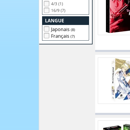
4/3 (1)
16/9 (7)
LANGUE
Japonais
(8)
Français
(7)