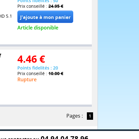
Points fidelités : 50
Prix conseillé :
24.95 €
HD 5.1
Article disponible
f
4.46
€
Points fidelités : 20
Prix conseillé :
10.00 €
Rupture
Pages :
1
04 94 04 78 96