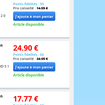
Points fidelités : 50
Prix conseillé :
14.95 €
 2.0
Article disponible
on
24.90
€
Points fidelités : 60
Prix conseillé :
34.95 €
HD 5.1
Article disponible
on
17.77
€