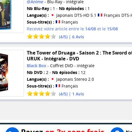
@Anime
- Blu-Ray - intégrale
Nb Blu-Ray :
1 -
Nb épisodes :
1
Langue(s) :
Japonais DTS-HD 5.1
Français DTS-
Sous-titre(s) :
Français
Recevez votre article entre le
14/08
et le
15/08
(
4
/
5
) |
6
Avis
The Tower of Druaga - Saison 2 : The Sword o
URUK - Intégrale - DVD
Black Box
- Coffret DVD - intégrale
Nb DVD :
2 -
Nb épisodes :
12
Langue(s) :
Japonais Stereo 2.0
Sous-titre(s) :
Français
(
4
/
5
) |
1
Avis
Payez
en 3x sans frais