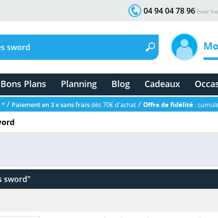
04 94 04 78 96
(voir ho
Mo
Bons Plans
Planning
Blog
Cadeaux
Occa
/
/
 *
Paiement en 3 x sans frais
dès 70€ d'achat
Offre de fidélité
: cumule
word
s sword"