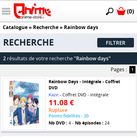
(0)
Catalogue
» Recherche »
Rainbow days
RECHERCHE
FILTRER
2
résultats de votre recherche
"Rainbow days"
Pages :
1
Rainbow Days - Intégrale - Coffret
DVD
Kaze
- Coffret DVD - intégrale
11.08 €
Rupture
Points fidelités : 20
Nb DVD :
4 -
Nb épisodes :
24