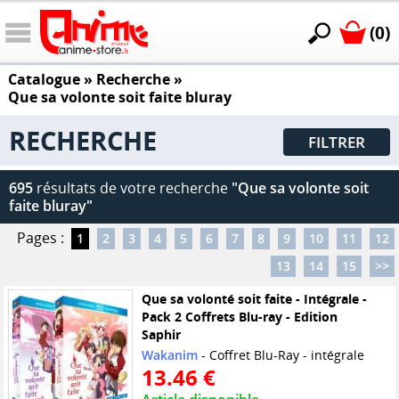
(0)
Catalogue
» Recherche »
Que sa volonte soit faite bluray
RECHERCHE
FILTRER
695
résultats de votre recherche
"Que sa volonte soit
faite bluray"
Pages :
1
2
3
4
5
6
7
8
9
10
11
12
13
14
15
>>
Que sa volonté soit faite - Intégrale -
Pack 2 Coffrets Blu-ray - Edition
Saphir
Wakanim
- Coffret Blu-Ray - intégrale
13.46 €