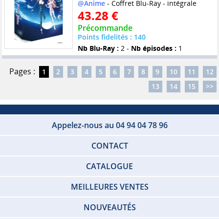
@Anime
- Coffret Blu-Ray - intégrale
43.28 €
Précommande
Points fidelités : 140
Nb Blu-Ray :
2 -
Nb épisodes :
1
Pages :
1
2
3
4
5
6
7
8
9
10
11
12
13
14
15
>>
Appelez-nous au 04 94 04 78 96
CONTACT
CATALOGUE
MEILLEURES VENTES
NOUVEAUTÉS