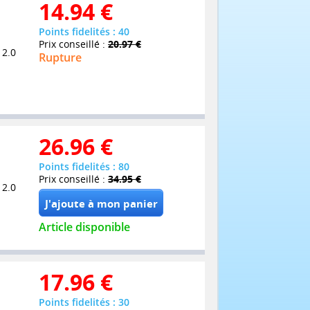
14.94
€
Points fidelités : 40
Prix conseillé :
20.97 €
 2.0
Rupture
26.96
€
Points fidelités : 80
Prix conseillé :
34.95 €
 2.0
Article disponible
17.96
€
Points fidelités : 30