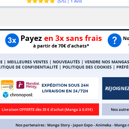
(
5
/
5
) |
1
Avis
Payez
en 3x sans frais
No
à partir de 70€ d'achats*
E
|
MEILLEURES VENTES
|
NOUVEAUTÉS
|
VENDRE NOS MANGA
ITIQUE DE CONFIDENTIALITÉ
|
POLITIQUE DES COOKIES
|
PRÉFÉ
REJOIGNEZ
Livraison OFFERTE dès 35 € d'achat (Manga à 0.01€)
Nos autres
Nos partenaires :
Manga Story
-
Japan Expo
-
Animeka
-
Manga 