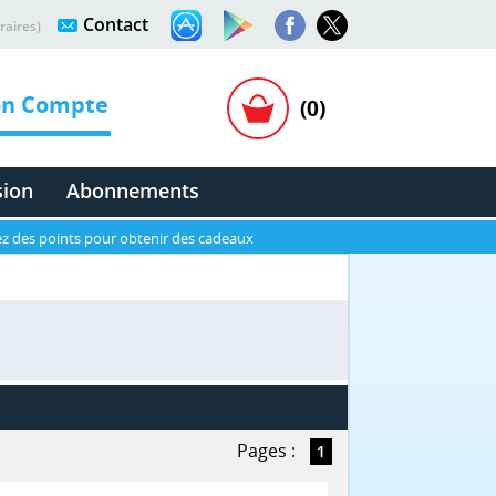
Contact
raires)
n Compte
(0)
sion
Abonnements
z des points pour obtenir des cadeaux
Pages :
1