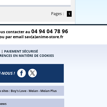
Pages :
1
04 94 04 78 96
us contacter au
ou par email sav(a)anime-store.fr
S
|
PAIEMENT SÉCURISÉ
RENCES EN MATIÈRE DE COOKIES
-NOUS !
 sites :
Boy's Love
-
Meian
-
Meian Plus
news