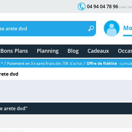
04 94 04 78 96
(voir ho
Mo
Bons Plans
Planning
Blog
Cadeaux
Occa
/
/
 *
Paiement en 3 x sans frais
dès 70€ d'achat
Offre de fidélité
: cumule
rete dvd
e arete dvd"