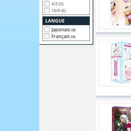
4/3 (3)
16/9 (6)
LANGUE
Japonais
(8)
Français
(4)