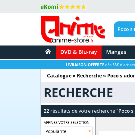
DVD & Blu-ray
Mangas
LIVRAISON OFFERTE
dès 35€ d'achats
Catalogue
» Recherche »
Poco s udo
RECHERCHE
22
résultats de votre recherche
"Poco s
AFFINEZ VOTRE SELECTION