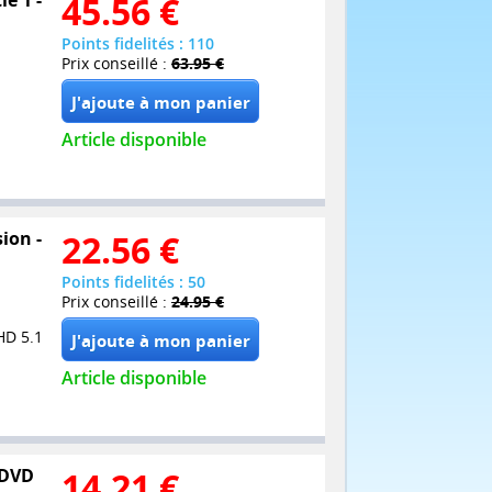
45.56
€
Points fidelités : 110
Prix conseillé :
63.95 €
Article disponible
ion -
22.56
€
Points fidelités : 50
Prix conseillé :
24.95 €
HD 5.1
Article disponible
 DVD
14.21
€