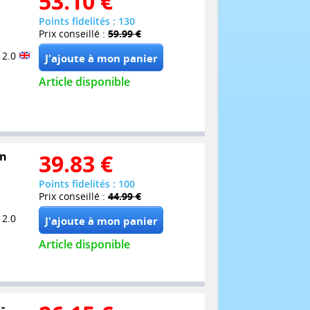
53.10
€
Points fidelités : 130
Prix conseillé :
59.99 €
 2.0
Article disponible
in
39.83
€
Points fidelités : 100
Prix conseillé :
44.99 €
 2.0
Article disponible
-