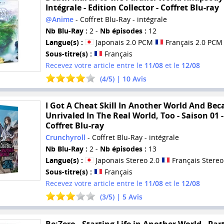
Intégrale - Edition Collector - Coffret Blu-ray
@Anime
- Coffret Blu-Ray - intégrale
Nb Blu-Ray :
2 -
Nb épisodes :
12
Langue(s) :
Japonais 2.0 PCM
Français 2.0 PCM
Sous-titre(s) :
Français
Recevez votre article entre le
11/08
et le
12/08
(
4
/
5
) |
10
Avis
I Got A Cheat Skill In Another World And Be
Unrivaled In The Real World, Too - Saison 01 -
Coffret Blu-ray
Crunchyroll
- Coffret Blu-Ray - intégrale
Nb Blu-Ray :
2 -
Nb épisodes :
13
Langue(s) :
Japonais Stereo 2.0
Français Stereo
Sous-titre(s) :
Français
Recevez votre article entre le
11/08
et le
12/08
(
3
/
5
) |
5
Avis
Re:Zero - Starting Life in Another World - Part