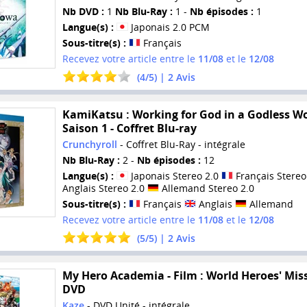
Nb DVD :
1
Nb Blu-Ray :
1 -
Nb épisodes :
1
Langue(s) :
Japonais 2.0 PCM
Sous-titre(s) :
Français
Recevez votre article entre le
11/08
et le
12/08
(
4
/
5
) |
2
Avis
KamiKatsu : Working for God in a Godless Wo
Saison 1 - Coffret Blu-ray
Crunchyroll
- Coffret Blu-Ray - intégrale
Nb Blu-Ray :
2 -
Nb épisodes :
12
Langue(s) :
Japonais Stereo 2.0
Français Stereo
Anglais Stereo 2.0
Allemand Stereo 2.0
Sous-titre(s) :
Français
Anglais
Allemand
Recevez votre article entre le
11/08
et le
12/08
(
5
/
5
) |
2
Avis
My Hero Academia - Film : World Heroes' Miss
DVD
Kaze
- DVD Unité - intégrale