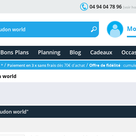
04 94 04 78 96
(voir ho
Mo
Bons Plans
Planning
Blog
Cadeaux
Occa
/
/
 *
Paiement en 3 x sans frais
dès 70€ d'achat
Offre de fidélité
: cumule
n world
 udon world"