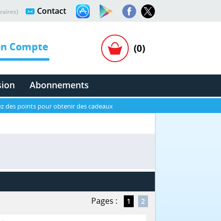
Contact
raires)
n Compte
(0)
sion
Abonnements
z des points pour obtenir des cadeaux
Pages :
1
2