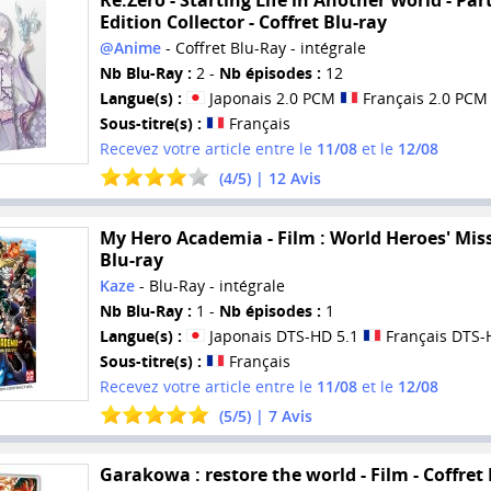
Edition Collector - Coffret Blu-ray
@Anime
- Coffret Blu-Ray - intégrale
Nb Blu-Ray :
2 -
Nb épisodes :
12
Langue(s) :
Japonais 2.0 PCM
Français 2.0 PCM
Sous-titre(s) :
Français
Recevez votre article entre le
11/08
et le
12/08
(
4
/
5
) |
12
Avis
My Hero Academia - Film : World Heroes' Miss
Blu-ray
Kaze
- Blu-Ray - intégrale
Nb Blu-Ray :
1 -
Nb épisodes :
1
Langue(s) :
Japonais DTS-HD 5.1
Français DTS-
Sous-titre(s) :
Français
Recevez votre article entre le
11/08
et le
12/08
(
5
/
5
) |
7
Avis
Garakowa : restore the world - Film - Coffret