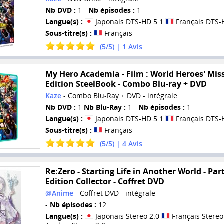
Nb DVD :
1 -
Nb épisodes :
1
Langue(s) :
Japonais DTS-HD 5.1
Français DTS-
Sous-titre(s) :
Français
(
5
/
5
) |
1
Avis
My Hero Academia - Film : World Heroes' Miss
Edition SteelBook - Combo Blu-ray + DVD
Kaze
- Combo Blu-Ray + DVD - intégrale
Nb DVD :
1
Nb Blu-Ray :
1 -
Nb épisodes :
1
Langue(s) :
Japonais DTS-HD 5.1
Français DTS-
Sous-titre(s) :
Français
(
5
/
5
) |
4
Avis
Re:Zero - Starting Life in Another World - Part
Edition Collector - Coffret DVD
@Anime
- Coffret DVD - intégrale
-
Nb épisodes :
12
Langue(s) :
Japonais Stereo 2.0
Français Stereo