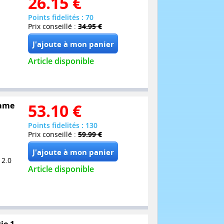
26.15
€
Points fidelités : 70
Prix conseillé :
34.95 €
Article disponible
came
53.10
€
Points fidelités : 130
Prix conseillé :
59.99 €
 2.0
Article disponible
ie 1 -