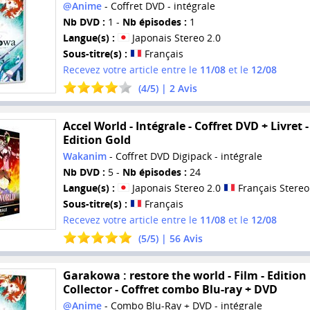
@Anime
- Coffret DVD - intégrale
Nb DVD :
1 -
Nb épisodes :
1
Langue(s) :
Japonais Stereo 2.0
Sous-titre(s) :
Français
Recevez votre article entre le
11/08
et le
12/08
(
4
/
5
) |
2
Avis
Accel World - Intégrale - Coffret DVD + Livret -
Edition Gold
Wakanim
- Coffret DVD Digipack - intégrale
Nb DVD :
5 -
Nb épisodes :
24
Langue(s) :
Japonais Stereo 2.0
Français Stereo
Sous-titre(s) :
Français
Recevez votre article entre le
11/08
et le
12/08
(
5
/
5
) |
56
Avis
Garakowa : restore the world - Film - Edition
Collector - Coffret combo Blu-ray + DVD
@Anime
- Combo Blu-Ray + DVD - intégrale