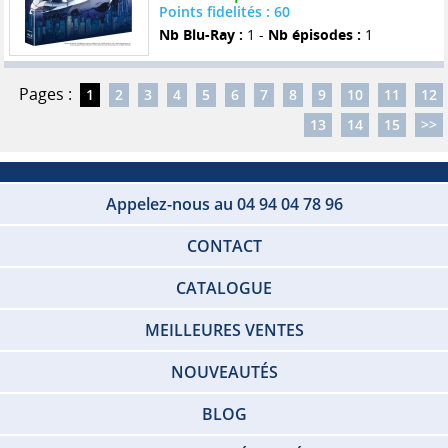
Points fidelités : 60
Nb Blu-Ray :
1 -
Nb épisodes :
1
Pages :
1
2
3
4
5
6
7
8
9
10
11
12
13
14
15
>>
Appelez-nous au 04 94 04 78 96
CONTACT
CATALOGUE
MEILLEURES VENTES
NOUVEAUTÉS
BLOG