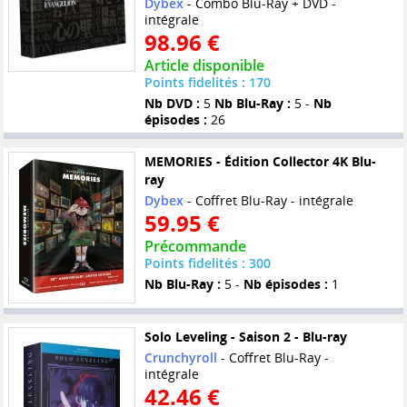
Dybex
- Combo Blu-Ray + DVD -
intégrale
98.96 €
Article disponible
Points fidelités : 170
Nb DVD :
5
Nb Blu-Ray :
5 -
Nb
épisodes :
26
MEMORIES - Édition Collector 4K Blu-
ray
Dybex
- Coffret Blu-Ray - intégrale
59.95 €
Précommande
Points fidelités : 300
Nb Blu-Ray :
5 -
Nb épisodes :
1
Solo Leveling - Saison 2 - Blu-ray
Crunchyroll
- Coffret Blu-Ray -
intégrale
42.46 €