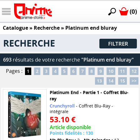
(0)
Catalogue
» Recherche »
Platinum end bluray
RECHERCHE
FILTRER
693
résultats de votre recherche
"Platinum end bluray"
Pages :
1
2
3
4
5
6
7
8
9
10
11
12
13
14
15
>>
Platinum End - Partie 1 - Coffret Blu-
ray
Crunchyroll
- Coffret Blu-Ray -
intégrale
53.10 €
Article disponible
Points fidelités : 130