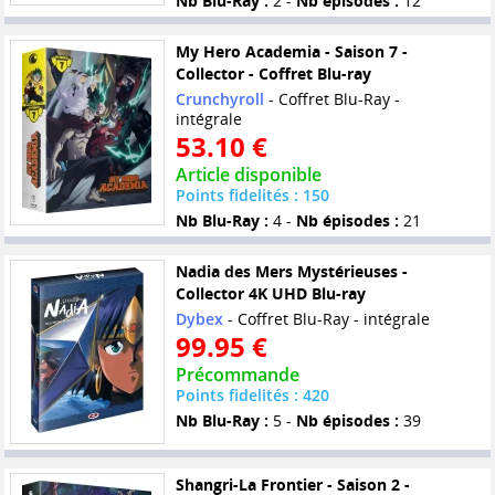
Nb Blu-Ray :
2 -
Nb épisodes :
12
My Hero Academia - Saison 7 -
Collector - Coffret Blu-ray
Crunchyroll
- Coffret Blu-Ray -
intégrale
53.10 €
Article disponible
Points fidelités : 150
Nb Blu-Ray :
4 -
Nb épisodes :
21
Nadia des Mers Mystérieuses -
Collector 4K UHD Blu-ray
Dybex
- Coffret Blu-Ray - intégrale
99.95 €
Précommande
Points fidelités : 420
Nb Blu-Ray :
5 -
Nb épisodes :
39
Shangri-La Frontier - Saison 2 -