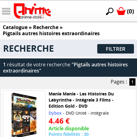
(0)
Catalogue
» Recherche »
Pigtails autres histoires extraordinaires
RECHERCHE
FILTRER
1
résultat de votre recherche
"Pigtails autres histoires
extraordinaires"
Pages :
1
Manie Manie - Les Histoires Du
Labyrinthe - Intégrale 3 Films -
Edition Gold - DVD
Dybex
- DVD Unité - intégrale
4.46 €
Article disponible
Points fidelités : 30