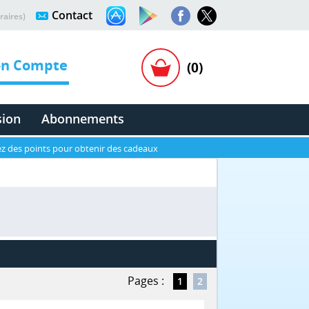
Contact
raires)
n Compte
(0)
sion
Abonnements
z des points pour obtenir des cadeaux
Pages :
1
2