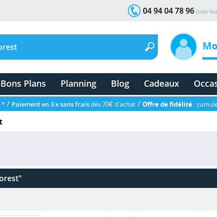
04 94 04 78 96
(voir ho
Mo
Bons Plans
Planning
Blog
Cadeaux
Occa
/
/
 *
Paiement en 3 x sans frais
dès 70€ d'achat
Offre de fidélité
: cumule
t
orest"