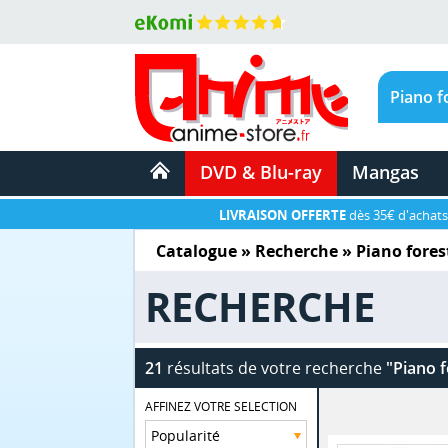
DVD & Blu-ray
Mangas
LIVRAISON OFFERTE
dès 35€ d'achats
Catalogue
» Recherche »
Piano fores
RECHERCHE
21
résultats de votre recherche
"Piano f
AFFINEZ VOTRE SELECTION