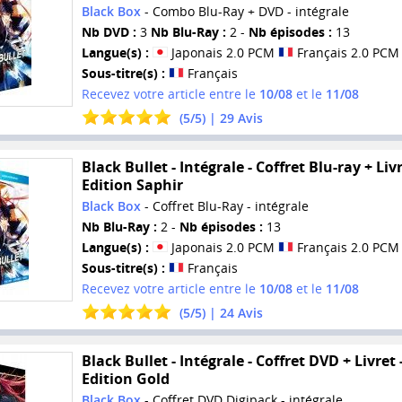
Black Box
- Combo Blu-Ray + DVD - intégrale
Nb DVD :
3
Nb Blu-Ray :
2 -
Nb épisodes :
13
Langue(s) :
Japonais 2.0 PCM
Français 2.0 PCM
Sous-titre(s) :
Français
Recevez votre article entre le
10/08
et le
11/08
(
5
/
5
) |
29
Avis
Black Bullet - Intégrale - Coffret Blu-ray + Livr
Edition Saphir
Black Box
- Coffret Blu-Ray - intégrale
Nb Blu-Ray :
2 -
Nb épisodes :
13
Langue(s) :
Japonais 2.0 PCM
Français 2.0 PCM
Sous-titre(s) :
Français
Recevez votre article entre le
10/08
et le
11/08
(
5
/
5
) |
24
Avis
Black Bullet - Intégrale - Coffret DVD + Livret 
Edition Gold
Black Box
- Coffret DVD Digipack - intégrale