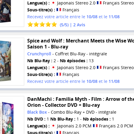
Langue(s) :
Japonais Stereo 2.0
Français Stereo
Sous-titre(s) :
Français
Recevez votre article entre le
10/08
et le
11/08
(
5
/
5
) |
2
Avis
Spice and Wolf : Merchant Meets the Wise Wol
Saison 1 - Blu-ray
Crunchyroll
- Coffret Blu-Ray - intégrale
Nb Blu-Ray :
2 -
Nb épisodes :
13
Langue(s) :
Japonais Stereo 2.0
Français Stereo
Sous-titre(s) :
Français
Recevez votre article entre le
10/08
et le
11/08
DanMachi : Familia Myth - Film : Arrow of th
Orion - Collector DVD + Blu-ray
Black Box
- Combo Blu-Ray + DVD - intégrale
Nb DVD :
1
Nb Blu-Ray :
1 -
Nb épisodes :
1
Langue(s) :
Japonais 2.0 PCM
Français 2.0 PCM
Sous-titre(s) :
Français