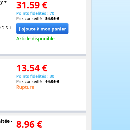
y +
31.59
€
Points fidelités : 70
Prix conseillé :
34.95 €
HD 5.1
Article disponible
13.54
€
Points fidelités : 30
Prix conseillé :
14.95 €
Rupture
itée -
8.96
€