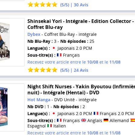
(
5
/
5
) |
30
Avis
Shinsekai Yori - Intégrale - Edition Collector -
Coffret Blu-ray
Dybex
- Coffret Blu-Ray - intégrale
Nb Blu-Ray :
3 -
Nb épisodes :
25
Langue(s) :
Japonais 2.0 PCM
Sous-titre(s) :
Français
Recevez votre article entre le
10/08
et le
11/08
(
5
/
5
) |
24
Avis
Night Shift Nurses - Yakin Byoutou (Infirmiè
nuit) - Intégrale (Hentai) - DVD
Hot Manga
- DVD Unité - intégrale
Nb DVD :
1 -
Nb épisodes :
2
Langue(s) :
Japonais 2.0 PCM
Français 2.0 PCM
Sous-titre(s) :
Français
Anglais
Allemand
Espagnol
Italien
Recevez votre article entre le
10/08
et le
11/08