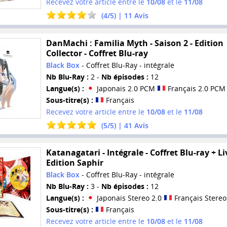
Recevez votre article entre le
10/08
et le
11/08
(
4
/
5
) |
11
Avis
DanMachi : Familia Myth - Saison 2 - Edition
Collector - Coffret Blu-ray
Black Box
- Coffret Blu-Ray - intégrale
Nb Blu-Ray :
2 -
Nb épisodes :
12
Langue(s) :
Japonais 2.0 PCM
Français 2.0 PCM
Sous-titre(s) :
Français
Recevez votre article entre le
10/08
et le
11/08
(
5
/
5
) |
41
Avis
Katanagatari - Intégrale - Coffret Blu-ray + Liv
Edition Saphir
Black Box
- Coffret Blu-Ray - intégrale
Nb Blu-Ray :
3 -
Nb épisodes :
12
Langue(s) :
Japonais Stereo 2.0
Français Stereo
Sous-titre(s) :
Français
Recevez votre article entre le
10/08
et le
11/08