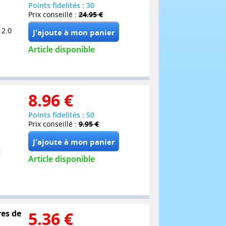
Points fidelités : 30
Prix conseillé :
24.95 €
 2.0
Article disponible
8.96
€
Points fidelités : 50
Prix conseillé :
9.95 €
Article disponible
res de
5.36
€