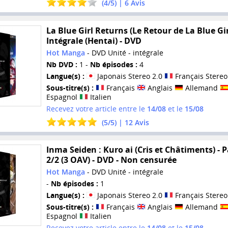
(
4
/
5
) |
6
Avis
La Blue Girl Returns (Le Retour de La Blue Girl
Intégrale (Hentai) - DVD
Hot Manga
- DVD Unité - intégrale
Nb DVD :
1 -
Nb épisodes :
4
Langue(s) :
Japonais Stereo 2.0
Français Stereo
Sous-titre(s) :
Français
Anglais
Allemand
Espagnol
Italien
Recevez votre article entre le
14/08
et le
15/08
(
5
/
5
) |
12
Avis
Inma Seiden : Kuro ai (Cris et Châtiments) - P
2/2 (3 OAV) - DVD - Non censurée
Hot Manga
- DVD Unité - intégrale
-
Nb épisodes :
1
Langue(s) :
Japonais Stereo 2.0
Français Stereo
Sous-titre(s) :
Français
Anglais
Allemand
Espagnol
Italien
Recevez votre article entre le
14/08
et le
15/08