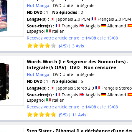
Hot Manga
- DVD Unité - intégrale
Nb DVD :
1 -
Nb épisodes :
2
Langue(s) :
Japonais 2.0 PCM
Français 2.0 PCM
Sous-titre(s) :
Français
Anglais
Allemand
Espagnol
Italien
Recevez votre article entre le
14/08
et le
15/08
(
4
/
5
) |
3
Avis
Words Worth (Le Seigneur des Gomorrhes) -
Intégrale (5 OAV) - DVD - Non censurée
Hot Manga
- DVD Unité - intégrale
Nb DVD :
1 -
Nb épisodes :
5
Langue(s) :
Japonais Stereo 2.0
Français Stereo
Sous-titre(s) :
Français
Anglais
Allemand
Espagnol
Italien
Recevez votre article entre le
14/08
et le
15/08
(
5
/
5
) |
11
Avis
Step Sister - Gibomai (La déchéance d'une de