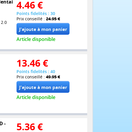
Hentai
4.46
€
Points fidelités : 30
Prix conseillé :
24.95 €
 2.0
Article disponible
13.46
€
Points fidelités : 40
Prix conseillé :
49.95 €
Article disponible
D -
5.36
€