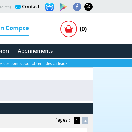
Contact
raires)
n Compte
(0)
sion
Abonnements
z des points pour obtenir des cadeaux
Pages :
1
2