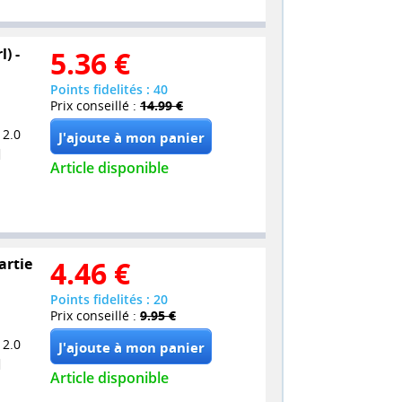
) -
5.36
€
Points fidelités : 40
Prix conseillé :
14.99 €
 2.0
Article disponible
artie
4.46
€
Points fidelités : 20
Prix conseillé :
9.95 €
 2.0
Article disponible