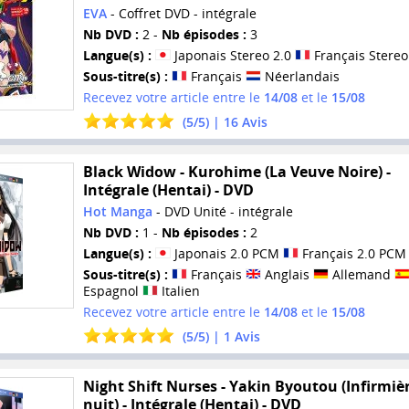
EVA
- Coffret DVD - intégrale
Nb DVD :
2 -
Nb épisodes :
3
Langue(s) :
Japonais Stereo 2.0
Français Stereo
Sous-titre(s) :
Français
Néerlandais
Recevez votre article entre le
14/08
et le
15/08
(
5
/
5
) |
16
Avis
Black Widow - Kurohime (La Veuve Noire) -
Intégrale (Hentai) - DVD
Hot Manga
- DVD Unité - intégrale
Nb DVD :
1 -
Nb épisodes :
2
Langue(s) :
Japonais 2.0 PCM
Français 2.0 PCM
Sous-titre(s) :
Français
Anglais
Allemand
Espagnol
Italien
Recevez votre article entre le
14/08
et le
15/08
(
5
/
5
) |
1
Avis
Night Shift Nurses - Yakin Byoutou (Infirmiè
nuit) - Intégrale (Hentai) - DVD