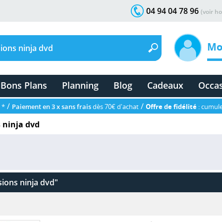
04 94 04 78 96
(voir ho
Mo
Bons Plans
Planning
Blog
Cadeaux
Occa
/
/
 *
Paiement en 3 x sans frais
dès 70€ d'achat
Offre de fidélité
: cumule
 ninja dvd
ions ninja dvd"