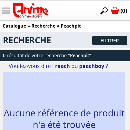
(0)
Catalogue
» Recherche »
Peachpit
RECHERCHE
FILTRER
0
résultat de votre recherche
"Peachpit"
Vouliez-vous dire :
reach
ou
peachboy
?
Aucune référence de produit
n'a été trouvée