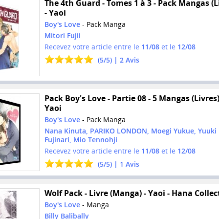
The 4th Guard - Tomes 1 à 3 - Pack Mangas (L
- Yaoi
Boy's Love
- Pack Manga
Mitori Fujii
Recevez votre article entre le
11/08
et le
12/08
(
5
/
5
) |
2
Avis
Pack Boy's Love - Partie 08 - 5 Mangas (Livres)
Yaoi
Boy's Love
- Pack Manga
Nana Kinuta, PARIKO LONDON, Moegi Yukue, Yuuki
Fujinari, Mio Tennohji
Recevez votre article entre le
11/08
et le
12/08
(
5
/
5
) |
1
Avis
Wolf Pack - Livre (Manga) - Yaoi - Hana Collec
Boy's Love
- Manga
Billy Balibally