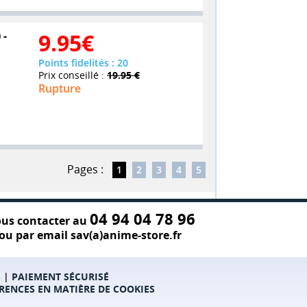
 -
9.95
€
Points fidelités : 20
Prix conseillé :
19.95 €
Rupture
Pages :
1
2
3
4
5
04 94 04 78 96
us contacter au
ou par email sav(a)anime-store.fr
S
|
PAIEMENT SÉCURISÉ
RENCES EN MATIÈRE DE COOKIES