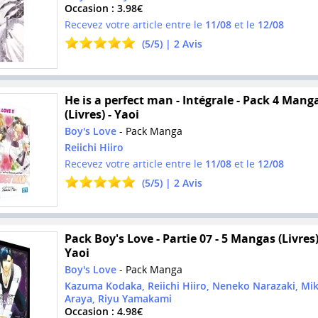
Occasion : 3.98€
Recevez votre article entre le
11/08
et le
12/08
(
5
/
5
) |
2
Avis
He is a perfect man - Intégrale - Pack 4 Mang
(Livres) - Yaoi
Boy's Love
- Pack Manga
Reiichi Hiiro
Recevez votre article entre le
11/08
et le
12/08
(
5
/
5
) |
2
Avis
Pack Boy's Love - Partie 07 - 5 Mangas (Livres)
Yaoi
Boy's Love
- Pack Manga
Kazuma Kodaka, Reiichi Hiiro, Neneko Narazaki, Mik
Araya, Riyu Yamakami
Occasion : 4.98€