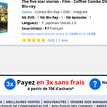
The five star stories - Film - Coffret Combo D
Blu-ray
Dybex
- Combo Blu-Ray + DVD - intégrale
Nb DVD :
1
Nb Blu-Ray :
1 -
Nb épisodes :
1
Langue(s) :
Japonais Stereo 2.0
Sous-titre(s) :
Français
Recevez votre article entre le
14/08
et le
15/08
(
5
/
5
) |
1
Avis
Payez
en 3x sans frais
No
à partir de 70€ d'achats*
E
|
MEILLEURES VENTES
|
NOUVEAUTÉS
|
VENDRE NOS MANGA
ITIQUE DE CONFIDENTIALITÉ
|
POLITIQUE DES COOKIES
|
PRÉFÉ