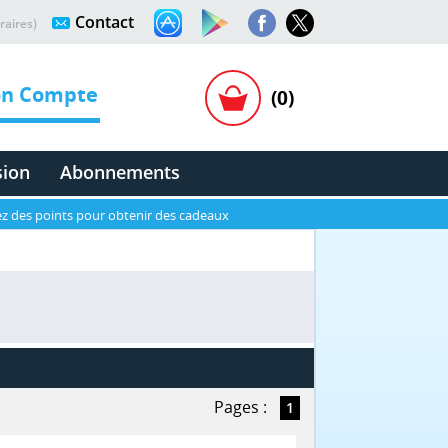
Contact
raires)
n Compte
(0)
sion
Abonnements
z des points pour obtenir des cadeaux
Pages :
1