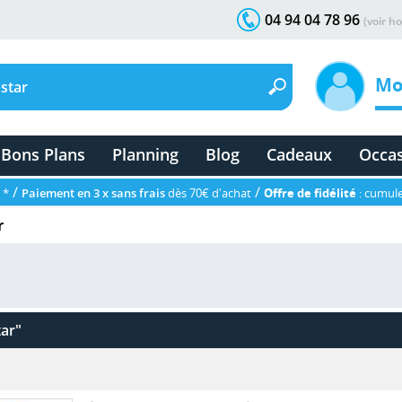
04 94 04 78 96
(voir ho
Mo
Bons Plans
Planning
Blog
Cadeaux
Occa
/
/
 *
Paiement en 3 x sans frais
dès 70€ d'achat
Offre de fidélité
: cumule
r
ar"