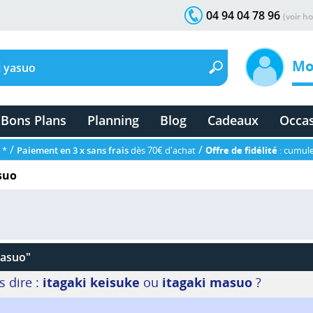
04 94 04 78 96
(voir ho
Mo
Bons Plans
Planning
Blog
Cadeaux
Occa
/
/
 *
Paiement en 3 x sans frais
dès 70€ d'achat
Offre de fidélité
: cumule
suo
yasuo"
s dire :
itagaki keisuke
ou
itagaki masuo
?