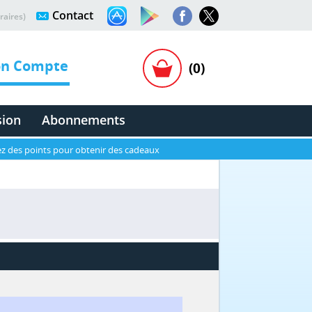
Contact
raires)
n Compte
(0)
sion
Abonnements
z des points pour obtenir des cadeaux