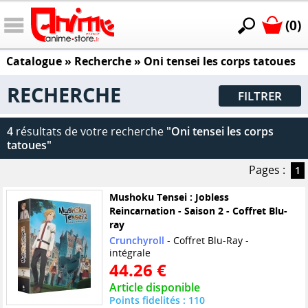
(0)
Catalogue
» Recherche »
Oni tensei les corps tatoues
RECHERCHE
FILTRER
4
résultats de votre recherche
"Oni tensei les corps
tatoues"
Pages :
1
Mushoku Tensei : Jobless
Reincarnation - Saison 2 - Coffret Blu-
ray
Crunchyroll
- Coffret Blu-Ray -
intégrale
44.26 €
Article disponible
Points fidelités : 110