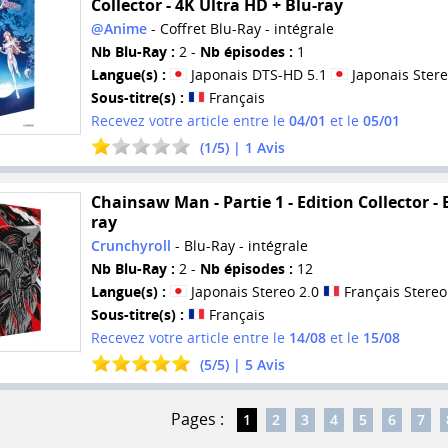
Collector - 4K Ultra HD + Blu-ray
@Anime
- Coffret Blu-Ray - intégrale
Nb Blu-Ray :
2 -
Nb épisodes :
1
Langue(s) :
Japonais DTS-HD 5.1
Japonais Stere
Sous-titre(s) :
Français
Recevez votre article entre le
04/01
et le
05/01
(
1
/
5
) |
1
Avis
Chainsaw Man - Partie 1 - Edition Collector - 
ray
Crunchyroll
- Blu-Ray - intégrale
Nb Blu-Ray :
2 -
Nb épisodes :
12
Langue(s) :
Japonais Stereo 2.0
Français Stereo
Sous-titre(s) :
Français
Recevez votre article entre le
14/08
et le
15/08
(
5
/
5
) |
5
Avis
Pages :
1
2
3
4
5
6
7