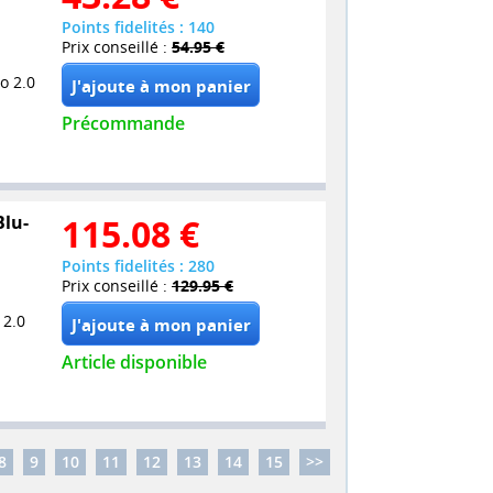
Points fidelités : 140
Prix conseillé :
54.95 €
o 2.0
Précommande
Blu-
115.08
€
Points fidelités : 280
Prix conseillé :
129.95 €
 2.0
Article disponible
8
9
10
11
12
13
14
15
>>