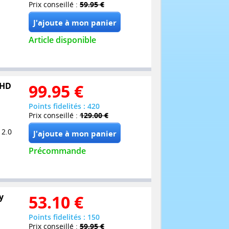
Prix conseillé :
59.95 €
Article disponible
UHD
99.95
€
Points fidelités : 420
Prix conseillé :
129.00 €
 2.0
Précommande
y
53.10
€
Points fidelités : 150
Prix conseillé :
59.95 €