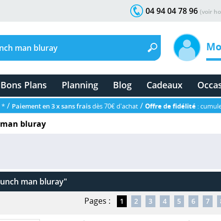
04 94 04 78 96
(voir ho
Mo
Bons Plans
Planning
Blog
Cadeaux
Occa
/
/
 *
Paiement en 3 x sans frais
dès 70€ d'achat
Offre de fidélité
: cumule
 man bluray
unch man bluray"
Pages :
1
2
3
4
5
6
7