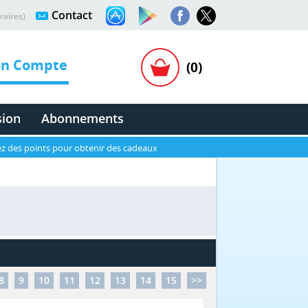
Contact
raires)
n Compte
(0)
sion
Abonnements
z des points pour obtenir des cadeaux
8
9
10
11
12
13
14
15
>>