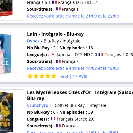
Français 5.1
Français DTS-HD 5.1
Sous-titre(s) :
Français
Recevez votre article entre le
21/09
et le
22/09
Lain - Intégrale - Blu-ray
Dybex
- Blu-Ray - intégrale
Nb Blu-Ray :
2 -
Nb épisodes :
13
Langue(s) :
Japonais DTS-HD 2.0
Français 2.0 
Sous-titre(s) :
Français
Recevez votre article entre le
14/08
et le
15/08
(
5
/
5
) |
17
Avis
Les Mystérieuses Cités d'Or - Intégrale (Saison
Blu-ray
Crunchyroll
- Coffret Blu-Ray - intégrale
Nb Blu-Ray :
6 -
Nb épisodes :
39
Langue(s) :
Français Stereo 2.0
Sous-titre(s) :
Français
Recevez votre article entre le
14/08
et le
15/08