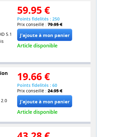
59.95
€
Points fidelités : 250
Prix conseillé :
79.95 €
HD 5.1
is
Article disponible
tion
19.66
€
Points fidelités : 60
Prix conseillé :
24.95 €
 2.0
Article disponible
43.28
€