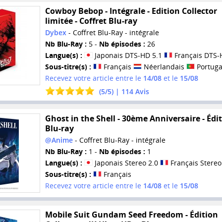
Cowboy Bebop - Intégrale - Edition Collector
limitée - Coffret Blu-ray
Dybex
- Coffret Blu-Ray - intégrale
Nb Blu-Ray :
5 -
Nb épisodes :
26
Langue(s) :
Japonais DTS-HD 5.1
Français DTS-
Sous-titre(s) :
Français
Néerlandais
Portuga
Recevez votre article entre le
14/08
et le
15/08
(
5
/
5
) |
114
Avis
Ghost in the Shell - 30ème Anniversaire - Édi
Blu-ray
@Anime
- Coffret Blu-Ray - intégrale
Nb Blu-Ray :
1 -
Nb épisodes :
1
Langue(s) :
Japonais Stereo 2.0
Français Stereo
Sous-titre(s) :
Français
Recevez votre article entre le
14/08
et le
15/08
Mobile Suit Gundam Seed Freedom - Édition