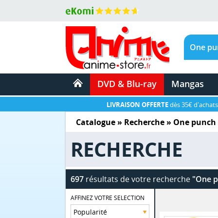
DVD & Blu-ray
Mangas
LIVRAISON OFFERTE
dès 35€ d'achats
Catalogue
» Recherche »
One punch
RECHERCHE
697
résultats de votre recherche
"One p
AFFINEZ VOTRE SELECTION