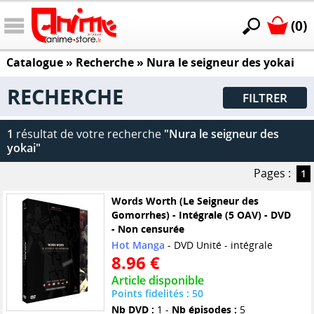
(0)
Catalogue
» Recherche »
Nura le seigneur des yokai
RECHERCHE
FILTRER
1
résultat de votre recherche
"Nura le seigneur des
yokai"
Pages :
1
Words Worth (Le Seigneur des
Gomorrhes) - Intégrale (5 OAV) - DVD
- Non censurée
Hot Manga
- DVD Unité - intégrale
8.96 €
Article disponible
Points fidelités : 50
Nb DVD :
1 -
Nb épisodes :
5